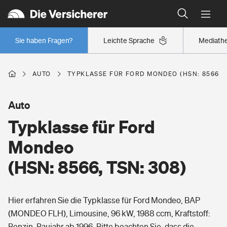
Typklassen: So ist Ihr Auto eingestuft
Wer versichert was: Jetzt Versicherer finden
Regionalklassen: So ist Ihre Region eingestuft
Sie haben Fragen?
Leichte Sprache
Mediath
Wer versichert was: Jetzt Versicherer finden
AUTO
TYPKLASSE FÜR FORD MONDEO (HSN: 8566, T
Beruf
Auto
Typklasse für Ford
Berufsunfähigkeitsversicherung
Wohnen
Mondeo
Erwerbsunfähigkeitsversicherung
(HSN: 8566, TSN: 308)
Wohngebäudeversicherung
Freizeit
Grundfähigkeitsversicherung
Hier erfahren Sie die Typklasse für Ford Mondeo, BAP
Hausratversicherung
Arbeitsrechtsschutz
(MONDEO FLH), Limousine, 96 kW, 1988 ccm, Kraftstoff:
Pri­vate Haft­pflicht­
Gesundheit
Benzin, Baujahr ab 1996. Bitte beachten Sie, dass die
Elementarversicherung