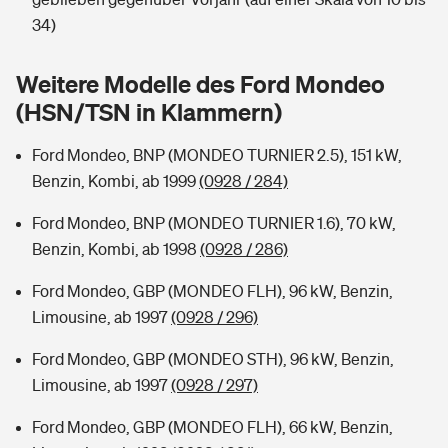
Sie haben Fragen?
34)
Hochwasser-Check: Wie gefährdet ist Ihr Haus?
Private Cyberversicherung
Rentenrechner: Wie viel Geld bekomme ich im Alter?
Weitere Modelle des Ford Mondeo
Wer versichert was: Jetzt Versicherer finden
Musikinstrumentenversicherung
(HSN/TSN in Klammern)
Sie haben Fragen?
Zur Übersicht
Ford Mondeo, BNP (MONDEO TURNIER 2.5), 151 kW,
Benzin, Kombi, ab 1999
(0928 / 284)
Tools
Ford Mondeo, BNP (MONDEO TURNIER 1.6), 70 kW,
Benzin, Kombi, ab 1998
(0928 / 286)
Kinderunfall-Check: Mehr Sicherheit für deine Kids
Ford Mondeo, GBP (MONDEO FLH), 96 kW, Benzin,
Limousine, ab 1997
(0928 / 296)
Typklassen: So ist Ihr Auto eingestuft
Ford Mondeo, GBP (MONDEO STH), 96 kW, Benzin,
Limousine, ab 1997
(0928 / 297)
Sie haben Fragen?
Ford Mondeo, GBP (MONDEO FLH), 66 kW, Benzin,