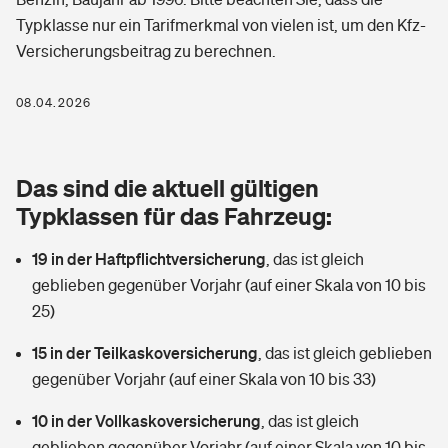
Berufshaftpflichtversicherung
Typklasse nur ein Tarifmerkmal von vielen ist, um den Kfz-
Rechts­schutz­ver­si­che­rung
Versicherungsbeitrag zu berechnen.
Photovoltaik
Private Krankenversicherung
Zur Übersicht
Fahrradversicherung
Wärmepumpen versichern
08.04.2026
Zahnzusatzversicherung
Unfallversicherung
Tools
Glasversicherung
Dread-Disease-Versicherung
Das sind die aktuell gültigen
Kinderunfall­ver­si­che­rung
Rentenrechner: Wie viel Geld bekomme ich im Alter?
Vermieterrrechtsschutz
Typklassen für das Fahrzeug:
Tierkrankenversicherung
Kinderinvalidität
19 in der Haftpflichtversicherung
,
das ist gleich
Wer versichert was: Jetzt Versicherer finden
Mietkautionsversicherung
Zur Übersicht
geblieben gegenüber Vorjahr (auf einer Skala von 10 bis
Reiseversicherung
25)
Sie haben Fragen?
Restkreditversicherung
Tools
Hundehalter-Haftpflicht
15 in der Teilkaskoversicherung
,
das ist gleich geblieben
Zur Übersicht
gegenüber Vorjahr (auf einer Skala von 10 bis 33)
Pferdehalter-Haftpflicht
Wer versichert was: Jetzt Versicherer finden
10 in der Vollkaskoversicherung
,
das ist gleich
Tools
Handyversicherung
geblieben gegenüber Vorjahr (auf einer Skala von 10 bis