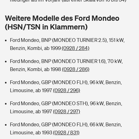
Sie haben Fragen?
Hochwasser-Check: Wie gefährdet ist Ihr Haus?
Private Cyberversicherung
Weitere Modelle des Ford Mondeo
Rentenrechner: Wie viel Geld bekomme ich im Alter?
(HSN/TSN in Klammern)
Wer versichert was: Jetzt Versicherer finden
Musikinstrumentenversicherung
Ford Mondeo, BNP (MONDEO TURNIER 2.5), 151 kW,
Sie haben Fragen?
Zur Übersicht
Benzin, Kombi, ab 1999
(0928 / 284)
Ford Mondeo, BNP (MONDEO TURNIER 1.6), 70 kW,
Tools
Benzin, Kombi, ab 1998
(0928 / 286)
Ford Mondeo, GBP (MONDEO FLH), 96 kW, Benzin,
Kinderunfall-Check: Mehr Sicherheit für deine Kids
Limousine, ab 1997
(0928 / 296)
Ford Mondeo, GBP (MONDEO STH), 96 kW, Benzin,
Typklassen: So ist Ihr Auto eingestuft
Limousine, ab 1997
(0928 / 297)
Sie haben Fragen?
Ford Mondeo, GBP (MONDEO FLH), 66 kW, Benzin,
Limousine, ab 1993
(0928 / 831)