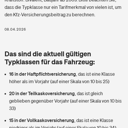
Berufshaftpflichtversicherung
dass die Typklasse nur ein Tarifmerkmal von vielen ist, um
Rechts­schutz­ver­si­che­rung
den Kfz-Versicherungsbeitrag zu berechnen.
Photovoltaik
Private Krankenversicherung
Zur Übersicht
Fahrradversicherung
Wärmepumpen versichern
08.04.2026
Zahnzusatzversicherung
Unfallversicherung
Tools
Glasversicherung
Dread-Disease-Versicherung
Das sind die aktuell gültigen
Kinderunfall­ver­si­che­rung
Rentenrechner: Wie viel Geld bekomme ich im Alter?
Vermieterrrechtsschutz
Typklassen für das Fahrzeug:
Tierkrankenversicherung
Kinderinvalidität
16 in der Haftpflichtversicherung
,
das ist eine Klasse
Wer versichert was: Jetzt Versicherer finden
Mietkautionsversicherung
Zur Übersicht
höher als im Vorjahr (auf einer Skala von 10 bis 25)
Reiseversicherung
Sie haben Fragen?
Restkreditversicherung
20 in der Teilkaskoversicherung
,
das ist gleich
Tools
Hundehalter-Haftpflicht
geblieben gegenüber Vorjahr (auf einer Skala von 10 bis
Zur Übersicht
33)
Pferdehalter-Haftpflicht
Wer versichert was: Jetzt Versicherer finden
15 in der Vollkaskoversicherung
,
das ist eine Klasse
Tools
Handyversicherung
niedriger als im Vorjahr (auf einer Skala von 10 bis 34)