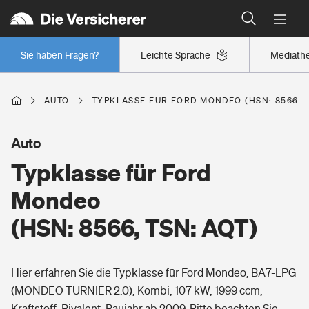
Typklassen: So ist Ihr Auto eingestuft
Wer versichert was: Jetzt Versicherer finden
Regionalklassen: So ist Ihre Region eingestuft
Sie haben Fragen?
Leichte Sprache
Mediath
Wer versichert was: Jetzt Versicherer finden
AUTO
TYPKLASSE FÜR FORD MONDEO (HSN: 8566, T
Beruf
Auto
Typklasse für Ford
Berufsunfähigkeitsversicherung
Wohnen
Mondeo
Erwerbsunfähigkeitsversicherung
(HSN: 8566, TSN: AQT)
Wohngebäudeversicherung
Freizeit
Grundfähigkeitsversicherung
Hier erfahren Sie die Typklasse für Ford Mondeo, BA7-LPG
Hausratversicherung
Arbeitsrechtsschutz
(MONDEO TURNIER 2.0), Kombi, 107 kW, 1999 ccm,
Pri­vate Haft­pflicht­
Gesundheit
Kraftstoff: Bivalent, Baujahr ab 2009. Bitte beachten Sie,
Elementarversicherung