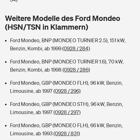
Sie haben Fragen?
Hochwasser-Check: Wie gefährdet ist Ihr Haus?
Private Cyberversicherung
Weitere Modelle des Ford Mondeo
Rentenrechner: Wie viel Geld bekomme ich im Alter?
(HSN/TSN in Klammern)
Wer versichert was: Jetzt Versicherer finden
Musikinstrumentenversicherung
Ford Mondeo, BNP (MONDEO TURNIER 2.5), 151 kW,
Sie haben Fragen?
Zur Übersicht
Benzin, Kombi, ab 1999
(0928 / 284)
Ford Mondeo, BNP (MONDEO TURNIER 1.6), 70 kW,
Tools
Benzin, Kombi, ab 1998
(0928 / 286)
Ford Mondeo, GBP (MONDEO FLH), 96 kW, Benzin,
Kinderunfall-Check: Mehr Sicherheit für deine Kids
Limousine, ab 1997
(0928 / 296)
Ford Mondeo, GBP (MONDEO STH), 96 kW, Benzin,
Typklassen: So ist Ihr Auto eingestuft
Limousine, ab 1997
(0928 / 297)
Sie haben Fragen?
Ford Mondeo, GBP (MONDEO FLH), 66 kW, Benzin,
Limousine, ab 1993
(0928 / 831)