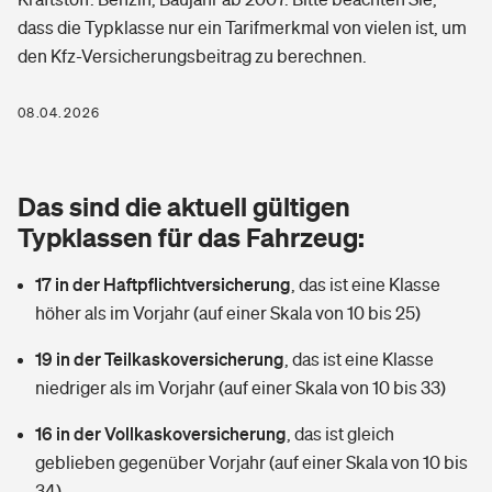
Berufshaftpflichtversicherung
dass die Typklasse nur ein Tarifmerkmal von vielen ist, um
Rechts­schutz­ver­si­che­rung
den Kfz-Versicherungsbeitrag zu berechnen.
Photovoltaik
Private Krankenversicherung
Zur Übersicht
Fahrradversicherung
Wärmepumpen versichern
08.04.2026
Zahnzusatzversicherung
Unfallversicherung
Tools
Glasversicherung
Dread-Disease-Versicherung
Das sind die aktuell gültigen
Kinderunfall­ver­si­che­rung
Rentenrechner: Wie viel Geld bekomme ich im Alter?
Vermieterrrechtsschutz
Typklassen für das Fahrzeug:
Tierkrankenversicherung
Kinderinvalidität
17 in der Haftpflichtversicherung
,
das ist eine Klasse
Wer versichert was: Jetzt Versicherer finden
Mietkautionsversicherung
Zur Übersicht
höher als im Vorjahr (auf einer Skala von 10 bis 25)
Reiseversicherung
Sie haben Fragen?
Restkreditversicherung
19 in der Teilkaskoversicherung
,
das ist eine Klasse
Tools
Hundehalter-Haftpflicht
niedriger als im Vorjahr (auf einer Skala von 10 bis 33)
Zur Übersicht
16 in der Vollkaskoversicherung
Pferdehalter-Haftpflicht
,
das ist gleich
Wer versichert was: Jetzt Versicherer finden
geblieben gegenüber Vorjahr (auf einer Skala von 10 bis
Tools
Handyversicherung
34)