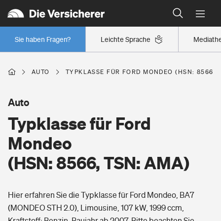
Typklassen: So ist Ihr Auto eingestuft
Wer versichert was: Jetzt Versicherer finden
Regionalklassen: So ist Ihre Region eingestuft
Sie haben Fragen?
Leichte Sprache
Mediath
Wer versichert was: Jetzt Versicherer finden
AUTO
TYPKLASSE FÜR FORD MONDEO (HSN: 8566, 
Beruf
Auto
Typklasse für Ford
Berufsunfähigkeitsversicherung
Wohnen
Mondeo
Erwerbsunfähigkeitsversicherung
(HSN: 8566, TSN: AMA)
Wohngebäudeversicherung
Freizeit
Grundfähigkeitsversicherung
Hier erfahren Sie die Typklasse für Ford Mondeo, BA7
Hausratversicherung
Arbeitsrechtsschutz
(MONDEO STH 2.0), Limousine, 107 kW, 1999 ccm,
Pri­vate Haft­pflicht­
Gesundheit
Kraftstoff: Benzin, Baujahr ab 2007. Bitte beachten Sie,
Elementarversicherung