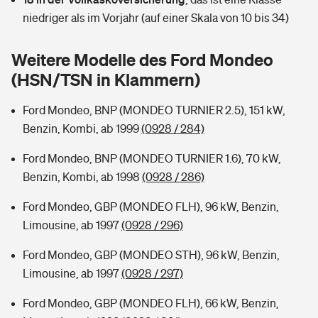
Sie haben Fragen?
niedriger als im Vorjahr (auf einer Skala von 10 bis 34)
Hochwasser-Check: Wie gefährdet ist Ihr Haus?
Private Cyberversicherung
Rentenrechner: Wie viel Geld bekomme ich im Alter?
Weitere Modelle des Ford Mondeo
Wer versichert was: Jetzt Versicherer finden
Musikinstrumentenversicherung
(HSN/TSN in Klammern)
Sie haben Fragen?
Zur Übersicht
Ford Mondeo, BNP (MONDEO TURNIER 2.5), 151 kW,
Benzin, Kombi, ab 1999
(0928 / 284)
Tools
Ford Mondeo, BNP (MONDEO TURNIER 1.6), 70 kW,
Benzin, Kombi, ab 1998
(0928 / 286)
Kinderunfall-Check: Mehr Sicherheit für deine Kids
Ford Mondeo, GBP (MONDEO FLH), 96 kW, Benzin,
Limousine, ab 1997
(0928 / 296)
Typklassen: So ist Ihr Auto eingestuft
Ford Mondeo, GBP (MONDEO STH), 96 kW, Benzin,
Limousine, ab 1997
(0928 / 297)
Sie haben Fragen?
Ford Mondeo, GBP (MONDEO FLH), 66 kW, Benzin,