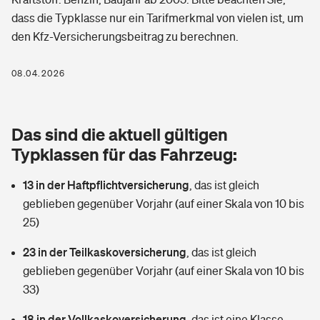
Berufshaftpflichtversicherung
dass die Typklasse nur ein Tarifmerkmal von vielen ist, um
Rechts­schutz­ver­si­che­rung
den Kfz-Versicherungsbeitrag zu berechnen.
Photovoltaik
Private Krankenversicherung
Zur Übersicht
Fahrradversicherung
Wärmepumpen versichern
08.04.2026
Zahnzusatzversicherung
Unfallversicherung
Tools
Glasversicherung
Dread-Disease-Versicherung
Das sind die aktuell gültigen
Kinderunfall­ver­si­che­rung
Rentenrechner: Wie viel Geld bekomme ich im Alter?
Vermieterrrechtsschutz
Typklassen für das Fahrzeug:
Tierkrankenversicherung
Kinderinvalidität
13 in der Haftpflichtversicherung
,
das ist gleich
Wer versichert was: Jetzt Versicherer finden
Mietkautionsversicherung
Zur Übersicht
geblieben gegenüber Vorjahr (auf einer Skala von 10 bis
Reiseversicherung
25)
Sie haben Fragen?
Restkreditversicherung
Tools
Hundehalter-Haftpflicht
23 in der Teilkaskoversicherung
,
das ist gleich
Zur Übersicht
geblieben gegenüber Vorjahr (auf einer Skala von 10 bis
Pferdehalter-Haftpflicht
Wer versichert was: Jetzt Versicherer finden
33)
Tools
18 in der Vollkaskoversicherung
Handyversicherung
,
das ist eine Klasse