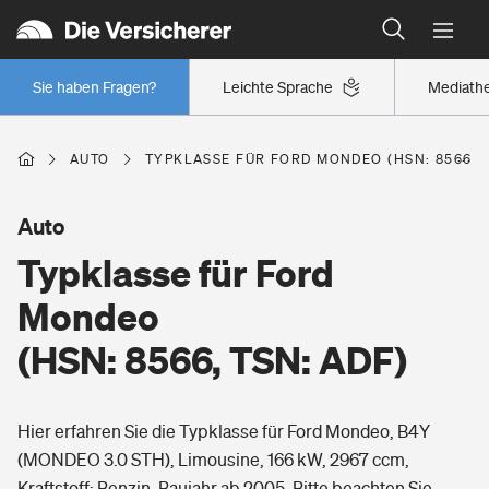
Typklassen: So ist Ihr Auto eingestuft
Wer versichert was: Jetzt Versicherer finden
Regionalklassen: So ist Ihre Region eingestuft
Sie haben Fragen?
Leichte Sprache
Mediath
Wer versichert was: Jetzt Versicherer finden
AUTO
TYPKLASSE FÜR FORD MONDEO (HSN: 8566, T
Beruf
Auto
Typklasse für Ford
Berufsunfähigkeitsversicherung
Wohnen
Mondeo
Erwerbsunfähigkeitsversicherung
(HSN: 8566, TSN: ADF)
Wohngebäudeversicherung
Freizeit
Grundfähigkeitsversicherung
Hier erfahren Sie die Typklasse für Ford Mondeo, B4Y
Hausratversicherung
Arbeitsrechtsschutz
(MONDEO 3.0 STH), Limousine, 166 kW, 2967 ccm,
Pri­vate Haft­pflicht­
Gesundheit
Kraftstoff: Benzin, Baujahr ab 2005. Bitte beachten Sie,
Elementarversicherung