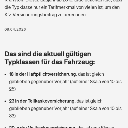
Berufshaftpflichtversicherung
die Typklasse nur ein Tarifmerkmal von vielen ist, um den
Rechts­schutz­ver­si­che­rung
Kfz-Versicherungsbeitrag zu berechnen.
Photovoltaik
Private Krankenversicherung
Zur Übersicht
Fahrradversicherung
Wärmepumpen versichern
08.04.2026
Zahnzusatzversicherung
Unfallversicherung
Tools
Glasversicherung
Dread-Disease-Versicherung
Das sind die aktuell gültigen
Kinderunfall­ver­si­che­rung
Rentenrechner: Wie viel Geld bekomme ich im Alter?
Vermieterrrechtsschutz
Typklassen für das Fahrzeug:
Tierkrankenversicherung
Kinderinvalidität
18 in der Haftpflichtversicherung
,
das ist gleich
Wer versichert was: Jetzt Versicherer finden
Mietkautionsversicherung
Zur Übersicht
geblieben gegenüber Vorjahr (auf einer Skala von 10 bis
Reiseversicherung
25)
Sie haben Fragen?
Restkreditversicherung
Tools
Hundehalter-Haftpflicht
23 in der Teilkaskoversicherung
,
das ist gleich
Zur Übersicht
geblieben gegenüber Vorjahr (auf einer Skala von 10 bis
Pferdehalter-Haftpflicht
Wer versichert was: Jetzt Versicherer finden
33)
Tools
20 in der Vollkaskoversicherung
Handyversicherung
,
das ist eine Klasse