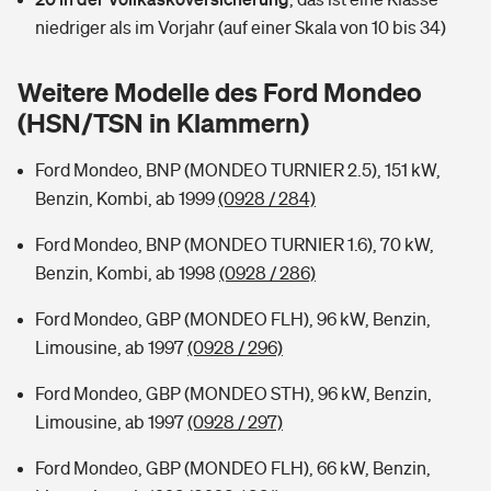
Sie haben Fragen?
niedriger als im Vorjahr (auf einer Skala von 10 bis 34)
Hochwasser-Check: Wie gefährdet ist Ihr Haus?
Private Cyberversicherung
Rentenrechner: Wie viel Geld bekomme ich im Alter?
Weitere Modelle des Ford Mondeo
Wer versichert was: Jetzt Versicherer finden
Musikinstrumentenversicherung
(HSN/TSN in Klammern)
Sie haben Fragen?
Zur Übersicht
Ford Mondeo, BNP (MONDEO TURNIER 2.5), 151 kW,
Benzin, Kombi, ab 1999
(0928 / 284)
Tools
Ford Mondeo, BNP (MONDEO TURNIER 1.6), 70 kW,
Benzin, Kombi, ab 1998
(0928 / 286)
Kinderunfall-Check: Mehr Sicherheit für deine Kids
Ford Mondeo, GBP (MONDEO FLH), 96 kW, Benzin,
Limousine, ab 1997
(0928 / 296)
Typklassen: So ist Ihr Auto eingestuft
Ford Mondeo, GBP (MONDEO STH), 96 kW, Benzin,
Limousine, ab 1997
(0928 / 297)
Sie haben Fragen?
Ford Mondeo, GBP (MONDEO FLH), 66 kW, Benzin,