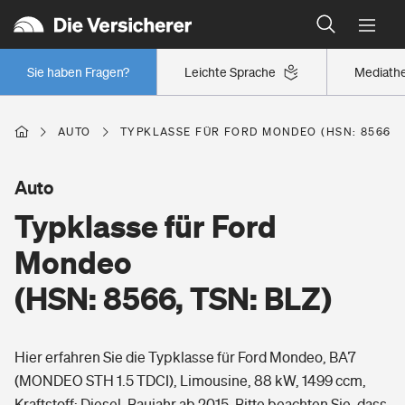
Typklassen: So ist Ihr Auto eingestuft
Wer versichert was: Jetzt Versicherer finden
Regionalklassen: So ist Ihre Region eingestuft
Sie haben Fragen?
Leichte Sprache
Mediath
Wer versichert was: Jetzt Versicherer finden
AUTO
TYPKLASSE FÜR FORD MONDEO (HSN: 8566, T
Beruf
Auto
Typklasse für Ford
Berufsunfähigkeitsversicherung
Wohnen
Mondeo
Erwerbsunfähigkeitsversicherung
(HSN: 8566, TSN: BLZ)
Wohngebäudeversicherung
Freizeit
Grundfähigkeitsversicherung
Hier erfahren Sie die Typklasse für Ford Mondeo, BA7
Hausratversicherung
Arbeitsrechtsschutz
(MONDEO STH 1.5 TDCI), Limousine, 88 kW, 1499 ccm,
Pri­vate Haft­pflicht­
Gesundheit
Kraftstoff: Diesel, Baujahr ab 2015. Bitte beachten Sie, dass
Elementarversicherung