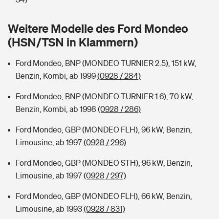
Sie haben Fragen?
Hochwasser-Check: Wie gefährdet ist Ihr Haus?
Private Cyberversicherung
Weitere Modelle des Ford Mondeo
Rentenrechner: Wie viel Geld bekomme ich im Alter?
(HSN/TSN in Klammern)
Wer versichert was: Jetzt Versicherer finden
Musikinstrumentenversicherung
Ford Mondeo, BNP (MONDEO TURNIER 2.5), 151 kW,
Sie haben Fragen?
Zur Übersicht
Benzin, Kombi, ab 1999
(0928 / 284)
Ford Mondeo, BNP (MONDEO TURNIER 1.6), 70 kW,
Tools
Benzin, Kombi, ab 1998
(0928 / 286)
Ford Mondeo, GBP (MONDEO FLH), 96 kW, Benzin,
Kinderunfall-Check: Mehr Sicherheit für deine Kids
Limousine, ab 1997
(0928 / 296)
Ford Mondeo, GBP (MONDEO STH), 96 kW, Benzin,
Typklassen: So ist Ihr Auto eingestuft
Limousine, ab 1997
(0928 / 297)
Sie haben Fragen?
Ford Mondeo, GBP (MONDEO FLH), 66 kW, Benzin,
Limousine, ab 1993
(0928 / 831)