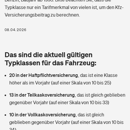
Berufshaftpflichtversicherung
Typklasse nur ein Tarifmerkmal von vielen ist, um den Kfz-
Rechts­schutz­ver­si­che­rung
Versicherungsbeitrag zu berechnen.
Photovoltaik
Private Krankenversicherung
Zur Übersicht
Fahrradversicherung
Wärmepumpen versichern
08.04.2026
Zahnzusatzversicherung
Unfallversicherung
Tools
Glasversicherung
Dread-Disease-Versicherung
Das sind die aktuell gültigen
Kinderunfall­ver­si­che­rung
Rentenrechner: Wie viel Geld bekomme ich im Alter?
Vermieterrrechtsschutz
Typklassen für das Fahrzeug:
Tierkrankenversicherung
Kinderinvalidität
20 in der Haftpflichtversicherung
,
das ist eine Klasse
Wer versichert was: Jetzt Versicherer finden
Mietkautionsversicherung
Zur Übersicht
höher als im Vorjahr (auf einer Skala von 10 bis 25)
Reiseversicherung
Sie haben Fragen?
Restkreditversicherung
13 in der Teilkaskoversicherung
,
das ist gleich geblieben
Tools
Hundehalter-Haftpflicht
gegenüber Vorjahr (auf einer Skala von 10 bis 33)
Zur Übersicht
10 in der Vollkaskoversicherung
Pferdehalter-Haftpflicht
,
das ist gleich
Wer versichert was: Jetzt Versicherer finden
geblieben gegenüber Vorjahr (auf einer Skala von 10 bis
Tools
Handyversicherung
34)