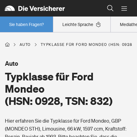
Typklassen: So ist Ihr Auto eingestuft
Wer versichert was: Jetzt Versicherer finden
Regionalklassen: So ist Ihre Region eingestuft
Sie haben Fragen?
Leichte Sprache
Mediath
Wer versichert was: Jetzt Versicherer finden
AUTO
TYPKLASSE FÜR FORD MONDEO (HSN: 0928, T
Beruf
Auto
Typklasse für Ford
Berufsunfähigkeitsversicherung
Wohnen
Mondeo
Erwerbsunfähigkeitsversicherung
(HSN: 0928, TSN: 832)
Wohngebäudeversicherung
Freizeit
Grundfähigkeitsversicherung
Hier erfahren Sie die Typklasse für Ford Mondeo, GBP
Hausratversicherung
Arbeitsrechtsschutz
(MONDEO STH), Limousine, 66 kW, 1597 ccm, Kraftstoff:
Pri­vate Haft­pflicht­
Gesundheit
Benzin, Baujahr ab 1993. Bitte beachten Sie, dass die
Elementarversicherung