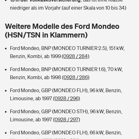
Sie haben Fragen?
niedriger als im Vorjahr (auf einer Skala von 10 bis 34)
Hochwasser-Check: Wie gefährdet ist Ihr Haus?
Private Cyberversicherung
Rentenrechner: Wie viel Geld bekomme ich im Alter?
Weitere Modelle des Ford Mondeo
Wer versichert was: Jetzt Versicherer finden
Musikinstrumentenversicherung
(HSN/TSN in Klammern)
Sie haben Fragen?
Zur Übersicht
Ford Mondeo, BNP (MONDEO TURNIER 2.5), 151 kW,
Benzin, Kombi, ab 1999
(0928 / 284)
Tools
Ford Mondeo, BNP (MONDEO TURNIER 1.6), 70 kW,
Benzin, Kombi, ab 1998
(0928 / 286)
Kinderunfall-Check: Mehr Sicherheit für deine Kids
Ford Mondeo, GBP (MONDEO FLH), 96 kW, Benzin,
Limousine, ab 1997
(0928 / 296)
Typklassen: So ist Ihr Auto eingestuft
Ford Mondeo, GBP (MONDEO STH), 96 kW, Benzin,
Limousine, ab 1997
(0928 / 297)
Sie haben Fragen?
Ford Mondeo, GBP (MONDEO FLH), 66 kW, Benzin,