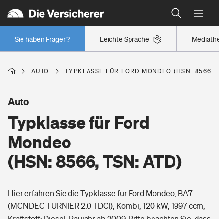
Typklassen: So ist Ihr Auto eingestuft
Wer versichert was: Jetzt Versicherer finden
Regionalklassen: So ist Ihre Region eingestuft
Sie haben Fragen?
Leichte Sprache
Mediath
Wer versichert was: Jetzt Versicherer finden
AUTO
TYPKLASSE FÜR FORD MONDEO (HSN: 8566, T
Beruf
Auto
Typklasse für Ford
Berufsunfähigkeitsversicherung
Wohnen
Mondeo
Erwerbsunfähigkeitsversicherung
(HSN: 8566, TSN: ATD)
Wohngebäudeversicherung
Freizeit
Grundfähigkeitsversicherung
Hier erfahren Sie die Typklasse für Ford Mondeo, BA7
Hausratversicherung
Arbeitsrechtsschutz
(MONDEO TURNIER 2.0 TDCI), Kombi, 120 kW, 1997 ccm,
Pri­vate Haft­pflicht­
Gesundheit
Kraftstoff: Diesel, Baujahr ab 2009. Bitte beachten Sie, dass
Elementarversicherung