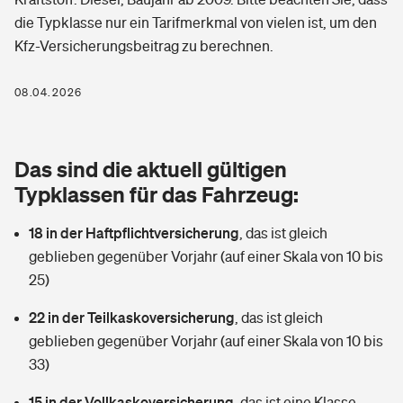
Berufshaftpflichtversicherung
die Typklasse nur ein Tarifmerkmal von vielen ist, um den
Rechts­schutz­ver­si­che­rung
Kfz-Versicherungsbeitrag zu berechnen.
Photovoltaik
Private Krankenversicherung
Zur Übersicht
Fahrradversicherung
Wärmepumpen versichern
08.04.2026
Zahnzusatzversicherung
Unfallversicherung
Tools
Glasversicherung
Dread-Disease-Versicherung
Das sind die aktuell gültigen
Kinderunfall­ver­si­che­rung
Rentenrechner: Wie viel Geld bekomme ich im Alter?
Vermieterrrechtsschutz
Typklassen für das Fahrzeug:
Tierkrankenversicherung
Kinderinvalidität
18 in der Haftpflichtversicherung
,
das ist gleich
Wer versichert was: Jetzt Versicherer finden
Mietkautionsversicherung
Zur Übersicht
geblieben gegenüber Vorjahr (auf einer Skala von 10 bis
Reiseversicherung
25)
Sie haben Fragen?
Restkreditversicherung
Tools
Hundehalter-Haftpflicht
22 in der Teilkaskoversicherung
,
das ist gleich
Zur Übersicht
geblieben gegenüber Vorjahr (auf einer Skala von 10 bis
Pferdehalter-Haftpflicht
Wer versichert was: Jetzt Versicherer finden
33)
Tools
15 in der Vollkaskoversicherung
Handyversicherung
,
das ist eine Klasse