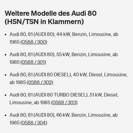
Sie haben Fragen?
Weitere Modelle des Audi 80
Hochwasser-Check: Wie gefährdet ist Ihr Haus?
Private Cyberversicherung
Rentenrechner: Wie viel Geld bekomme ich im Alter?
(HSN/TSN in Klammern)
Wer versichert was: Jetzt Versicherer finden
Musikinstrumentenversicherung
Audi 80, 81 (AUDI 80), 44 kW, Benzin, Limousine, ab
1985
(0588 / 300)
Sie haben Fragen?
Zur Übersicht
Audi 80, 81 (AUDI 80), 55 kW, Benzin, Limousine, ab
1985
(0588 / 301)
Tools
Audi 80, 81 (AUDI 80 DIESEL), 40 kW, Diesel, Limousine,
ab 1985
(0588 / 302)
Kinderunfall-Check: Mehr Sicherheit für deine Kids
Audi 80, 81 (AUDI 80 TURBO DIESEL), 51 kW, Diesel,
Typklassen: So ist Ihr Auto eingestuft
Limousine, ab 1985
(0588 / 303)
Audi 80, 81 (AUDI 80), 66 kW, Benzin, Limousine, ab
Sie haben Fragen?
1985
(0588 / 304)