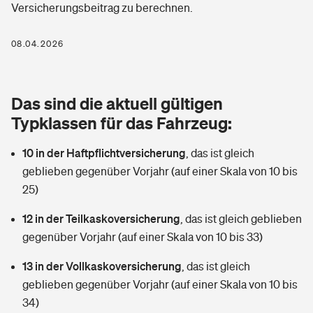
Versicherungsbeitrag zu berechnen.
Berufshaftpflichtversicherung
Rechts­schutz­ver­si­che­rung
Photovoltaik
Private Krankenversicherung
08.04.2026
Zur Übersicht
Fahrradversicherung
Wärmepumpen versichern
Zahnzusatzversicherung
Unfallversicherung
Tools
Das sind die aktuell gültigen
Glasversicherung
Dread-Disease-Versicherung
Typklassen für das Fahrzeug:
Kinderunfall­ver­si­che­rung
Rentenrechner: Wie viel Geld bekomme ich im Alter?
Vermieterrrechtsschutz
Tierkrankenversicherung
10 in der Haftpflichtversicherung
,
das ist gleich
Kinderinvalidität
geblieben gegenüber Vorjahr (auf einer Skala von 10 bis
Wer versichert was: Jetzt Versicherer finden
Mietkautionsversicherung
Zur Übersicht
25)
Reiseversicherung
Sie haben Fragen?
Restkreditversicherung
12 in der Teilkaskoversicherung
,
das ist gleich geblieben
Tools
gegenüber Vorjahr (auf einer Skala von 10 bis 33)
Hundehalter-Haftpflicht
Zur Übersicht
13 in der Vollkaskoversicherung
,
das ist gleich
Pferdehalter-Haftpflicht
Wer versichert was: Jetzt Versicherer finden
geblieben gegenüber Vorjahr (auf einer Skala von 10 bis
Tools
34)
Handyversicherung