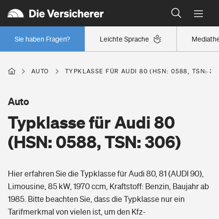
Typklassen: So ist Ihr Auto eingestuft
Wer versichert was: Jetzt Versicherer finden
Regionalklassen: So ist Ihre Region eingestuft
Sie haben Fragen?
Leichte Sprache
Mediath
Wer versichert was: Jetzt Versicherer finden
AUTO
TYPKLASSE FÜR AUDI 80 (HSN: 0588, TSN: 30
Beruf
Auto
Typklasse für Audi 80
Berufsunfähigkeitsversicherung
Wohnen
(HSN: 0588, TSN: 306)
Erwerbsunfähigkeitsversicherung
Wohngebäudeversicherung
Hier erfahren Sie die Typklasse für Audi 80, 81 (AUDI 90),
Freizeit
Grundfähigkeitsversicherung
Limousine, 85 kW, 1970 ccm, Kraftstoff: Benzin, Baujahr ab
Hausratversicherung
1985. Bitte beachten Sie, dass die Typklasse nur ein
Arbeitsrechtsschutz
Pri­vate Haft­pflicht­
Tarifmerkmal von vielen ist, um den Kfz-
Gesundheit
Elementarversicherung