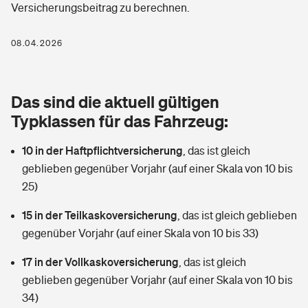
Versicherungsbeitrag zu berechnen.
Berufshaftpflichtversicherung
Rechts­schutz­ver­si­che­rung
Photovoltaik
Private Krankenversicherung
08.04.2026
Zur Übersicht
Fahrradversicherung
Wärmepumpen versichern
Zahnzusatzversicherung
Unfallversicherung
Tools
Das sind die aktuell gültigen
Glasversicherung
Dread-Disease-Versicherung
Typklassen für das Fahrzeug:
Kinderunfall­ver­si­che­rung
Rentenrechner: Wie viel Geld bekomme ich im Alter?
Vermieterrrechtsschutz
Tierkrankenversicherung
10 in der Haftpflichtversicherung
,
das ist gleich
Kinderinvalidität
geblieben gegenüber Vorjahr (auf einer Skala von 10 bis
Wer versichert was: Jetzt Versicherer finden
Mietkautionsversicherung
Zur Übersicht
25)
Reiseversicherung
Sie haben Fragen?
Restkreditversicherung
15 in der Teilkaskoversicherung
,
das ist gleich geblieben
Tools
gegenüber Vorjahr (auf einer Skala von 10 bis 33)
Hundehalter-Haftpflicht
Zur Übersicht
17 in der Vollkaskoversicherung
,
das ist gleich
Pferdehalter-Haftpflicht
Wer versichert was: Jetzt Versicherer finden
geblieben gegenüber Vorjahr (auf einer Skala von 10 bis
Tools
34)
Handyversicherung