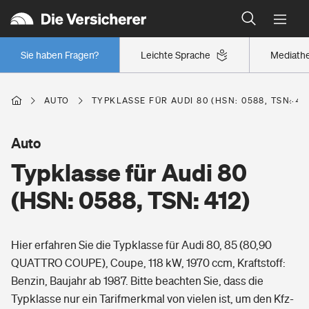
Typklassen: So ist Ihr Auto eingestuft
Wer versichert was: Jetzt Versicherer finden
Regionalklassen: So ist Ihre Region eingestuft
Sie haben Fragen?
Leichte Sprache
Mediath
Wer versichert was: Jetzt Versicherer finden
AUTO
TYPKLASSE FÜR AUDI 80 (HSN: 0588, TSN: 41
Beruf
Auto
Typklasse für Audi 80
Berufsunfähigkeitsversicherung
Wohnen
(HSN: 0588, TSN: 412)
Erwerbsunfähigkeitsversicherung
Wohngebäudeversicherung
Hier erfahren Sie die Typklasse für Audi 80, 85 (80,90
Freizeit
Grundfähigkeitsversicherung
QUATTRO COUPE), Coupe, 118 kW, 1970 ccm, Kraftstoff:
Hausratversicherung
Benzin, Baujahr ab 1987. Bitte beachten Sie, dass die
Arbeitsrechtsschutz
Pri­vate Haft­pflicht­
Typklasse nur ein Tarifmerkmal von vielen ist, um den Kfz-
Gesundheit
Elementarversicherung