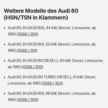
Sie haben Fragen?
Weitere Modelle des Audi 80
Hochwasser-Check: Wie gefährdet ist Ihr Haus?
Private Cyberversicherung
Rentenrechner: Wie viel Geld bekomme ich im Alter?
(HSN/TSN in Klammern)
Wer versichert was: Jetzt Versicherer finden
Musikinstrumentenversicherung
Audi 80, 81 (AUDI 80), 44 kW, Benzin, Limousine, ab
1985
(0588 / 300)
Sie haben Fragen?
Zur Übersicht
Audi 80, 81 (AUDI 80), 55 kW, Benzin, Limousine, ab
1985
(0588 / 301)
Tools
Audi 80, 81 (AUDI 80 DIESEL), 40 kW, Diesel, Limousine,
ab 1985
(0588 / 302)
Kinderunfall-Check: Mehr Sicherheit für deine Kids
Audi 80, 81 (AUDI 80 TURBO DIESEL), 51 kW, Diesel,
Typklassen: So ist Ihr Auto eingestuft
Limousine, ab 1985
(0588 / 303)
Audi 80, 81 (AUDI 80), 66 kW, Benzin, Limousine, ab
Sie haben Fragen?
1985
(0588 / 304)