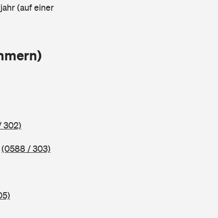
ahr (auf einer
ammern)
/ 302)
5
(0588 / 303)
05)