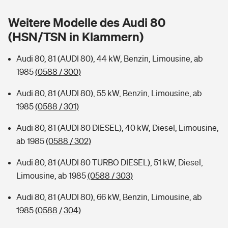
Sie haben Fragen?
Weitere Modelle des Audi 80
Hochwasser-Check: Wie gefährdet ist Ihr Haus?
Private Cyberversicherung
Rentenrechner: Wie viel Geld bekomme ich im Alter?
(HSN/TSN in Klammern)
Wer versichert was: Jetzt Versicherer finden
Musikinstrumentenversicherung
Audi 80, 81 (AUDI 80), 44 kW, Benzin, Limousine, ab
1985
(0588 / 300)
Sie haben Fragen?
Zur Übersicht
Audi 80, 81 (AUDI 80), 55 kW, Benzin, Limousine, ab
1985
(0588 / 301)
Tools
Audi 80, 81 (AUDI 80 DIESEL), 40 kW, Diesel, Limousine,
ab 1985
(0588 / 302)
Kinderunfall-Check: Mehr Sicherheit für deine Kids
Audi 80, 81 (AUDI 80 TURBO DIESEL), 51 kW, Diesel,
Typklassen: So ist Ihr Auto eingestuft
Limousine, ab 1985
(0588 / 303)
Audi 80, 81 (AUDI 80), 66 kW, Benzin, Limousine, ab
Sie haben Fragen?
1985
(0588 / 304)