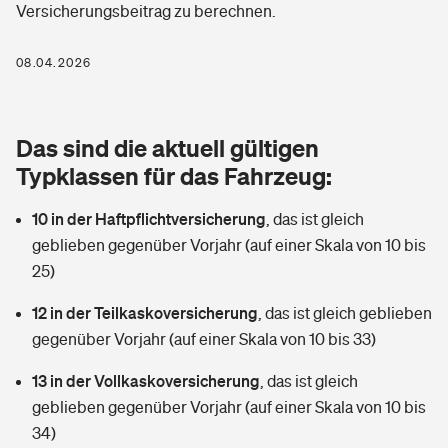
Versicherungsbeitrag zu berechnen.
Berufshaftpflichtversicherung
Rechts­schutz­ver­si­che­rung
Photovoltaik
Private Krankenversicherung
08.04.2026
Zur Übersicht
Fahrradversicherung
Wärmepumpen versichern
Zahnzusatzversicherung
Unfallversicherung
Tools
Das sind die aktuell gültigen
Glasversicherung
Dread-Disease-Versicherung
Typklassen für das Fahrzeug:
Kinderunfall­ver­si­che­rung
Rentenrechner: Wie viel Geld bekomme ich im Alter?
Vermieterrrechtsschutz
Tierkrankenversicherung
10 in der Haftpflichtversicherung
,
das ist gleich
Kinderinvalidität
geblieben gegenüber Vorjahr (auf einer Skala von 10 bis
Wer versichert was: Jetzt Versicherer finden
Mietkautionsversicherung
Zur Übersicht
25)
Reiseversicherung
Sie haben Fragen?
Restkreditversicherung
12 in der Teilkaskoversicherung
,
das ist gleich geblieben
Tools
gegenüber Vorjahr (auf einer Skala von 10 bis 33)
Hundehalter-Haftpflicht
Zur Übersicht
13 in der Vollkaskoversicherung
,
das ist gleich
Pferdehalter-Haftpflicht
Wer versichert was: Jetzt Versicherer finden
geblieben gegenüber Vorjahr (auf einer Skala von 10 bis
Tools
34)
Handyversicherung