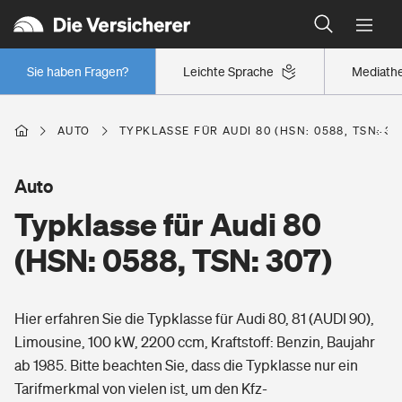
Typklassen: So ist Ihr Auto eingestuft
Wer versichert was: Jetzt Versicherer finden
Regionalklassen: So ist Ihre Region eingestuft
Sie haben Fragen?
Leichte Sprache
Mediath
Wer versichert was: Jetzt Versicherer finden
AUTO
TYPKLASSE FÜR AUDI 80 (HSN: 0588, TSN: 30
Beruf
Auto
Typklasse für Audi 80
Berufsunfähigkeitsversicherung
Wohnen
(HSN: 0588, TSN: 307)
Erwerbsunfähigkeitsversicherung
Wohngebäudeversicherung
Hier erfahren Sie die Typklasse für Audi 80, 81 (AUDI 90),
Freizeit
Grundfähigkeitsversicherung
Limousine, 100 kW, 2200 ccm, Kraftstoff: Benzin, Baujahr
Hausratversicherung
ab 1985. Bitte beachten Sie, dass die Typklasse nur ein
Arbeitsrechtsschutz
Pri­vate Haft­pflicht­
Tarifmerkmal von vielen ist, um den Kfz-
Gesundheit
Elementarversicherung