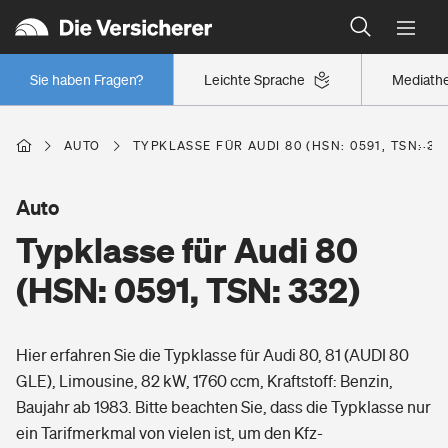
Typklassen: So ist Ihr Auto eingestuft
Wer versichert was: Jetzt Versicherer finden
Regionalklassen: So ist Ihre Region eingestuft
Sie haben Fragen?
Leichte Sprache
Mediath
Wer versichert was: Jetzt Versicherer finden
AUTO
TYPKLASSE FÜR AUDI 80 (HSN: 0591, TSN: 33
Beruf
Auto
Typklasse für Audi 80
Berufsunfähigkeitsversicherung
Wohnen
(HSN: 0591, TSN: 332)
Erwerbsunfähigkeitsversicherung
Wohngebäudeversicherung
Hier erfahren Sie die Typklasse für Audi 80, 81 (AUDI 80
Freizeit
Grundfähigkeitsversicherung
GLE), Limousine, 82 kW, 1760 ccm, Kraftstoff: Benzin,
Hausratversicherung
Baujahr ab 1983. Bitte beachten Sie, dass die Typklasse nur
Arbeitsrechtsschutz
Pri­vate Haft­pflicht­
ein Tarifmerkmal von vielen ist, um den Kfz-
Gesundheit
Elementarversicherung