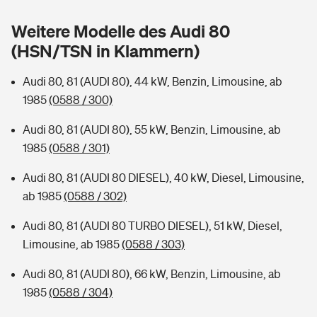
Sie haben Fragen?
Weitere Modelle des Audi 80
Hochwasser-Check: Wie gefährdet ist Ihr Haus?
Private Cyberversicherung
Rentenrechner: Wie viel Geld bekomme ich im Alter?
(HSN/TSN in Klammern)
Wer versichert was: Jetzt Versicherer finden
Musikinstrumentenversicherung
Audi 80, 81 (AUDI 80), 44 kW, Benzin, Limousine, ab
1985
(0588 / 300)
Sie haben Fragen?
Zur Übersicht
Audi 80, 81 (AUDI 80), 55 kW, Benzin, Limousine, ab
1985
(0588 / 301)
Tools
Audi 80, 81 (AUDI 80 DIESEL), 40 kW, Diesel, Limousine,
ab 1985
(0588 / 302)
Kinderunfall-Check: Mehr Sicherheit für deine Kids
Audi 80, 81 (AUDI 80 TURBO DIESEL), 51 kW, Diesel,
Typklassen: So ist Ihr Auto eingestuft
Limousine, ab 1985
(0588 / 303)
Audi 80, 81 (AUDI 80), 66 kW, Benzin, Limousine, ab
Sie haben Fragen?
1985
(0588 / 304)