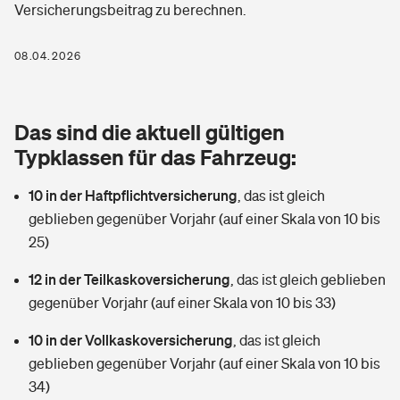
Versicherungsbeitrag zu berechnen.
Berufshaftpflichtversicherung
Rechts­schutz­ver­si­che­rung
Photovoltaik
Private Krankenversicherung
08.04.2026
Zur Übersicht
Fahrradversicherung
Wärmepumpen versichern
Zahnzusatzversicherung
Unfallversicherung
Tools
Das sind die aktuell gültigen
Glasversicherung
Dread-Disease-Versicherung
Typklassen für das Fahrzeug:
Kinderunfall­ver­si­che­rung
Rentenrechner: Wie viel Geld bekomme ich im Alter?
Vermieterrrechtsschutz
Tierkrankenversicherung
10 in der Haftpflichtversicherung
,
das ist gleich
Kinderinvalidität
geblieben gegenüber Vorjahr (auf einer Skala von 10 bis
Wer versichert was: Jetzt Versicherer finden
Mietkautionsversicherung
Zur Übersicht
25)
Reiseversicherung
Sie haben Fragen?
Restkreditversicherung
12 in der Teilkaskoversicherung
,
das ist gleich geblieben
Tools
gegenüber Vorjahr (auf einer Skala von 10 bis 33)
Hundehalter-Haftpflicht
Zur Übersicht
10 in der Vollkaskoversicherung
,
das ist gleich
Pferdehalter-Haftpflicht
Wer versichert was: Jetzt Versicherer finden
geblieben gegenüber Vorjahr (auf einer Skala von 10 bis
Tools
34)
Handyversicherung