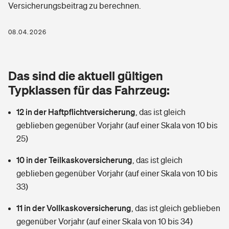
Versicherungsbeitrag zu berechnen.
Berufshaftpflichtversicherung
Rechts­schutz­ver­si­che­rung
Photovoltaik
Private Krankenversicherung
08.04.2026
Zur Übersicht
Fahrradversicherung
Wärmepumpen versichern
Zahnzusatzversicherung
Unfallversicherung
Tools
Das sind die aktuell gültigen
Glasversicherung
Dread-Disease-Versicherung
Typklassen für das Fahrzeug:
Kinderunfall­ver­si­che­rung
Rentenrechner: Wie viel Geld bekomme ich im Alter?
Vermieterrrechtsschutz
Tierkrankenversicherung
12 in der Haftpflichtversicherung
,
das ist gleich
Kinderinvalidität
geblieben gegenüber Vorjahr (auf einer Skala von 10 bis
Wer versichert was: Jetzt Versicherer finden
Mietkautionsversicherung
Zur Übersicht
25)
Reiseversicherung
Sie haben Fragen?
Restkreditversicherung
10 in der Teilkaskoversicherung
,
das ist gleich
Tools
geblieben gegenüber Vorjahr (auf einer Skala von 10 bis
Hundehalter-Haftpflicht
Zur Übersicht
33)
Pferdehalter-Haftpflicht
Wer versichert was: Jetzt Versicherer finden
11 in der Vollkaskoversicherung
,
das ist gleich geblieben
Tools
gegenüber Vorjahr (auf einer Skala von 10 bis 34)
Handyversicherung