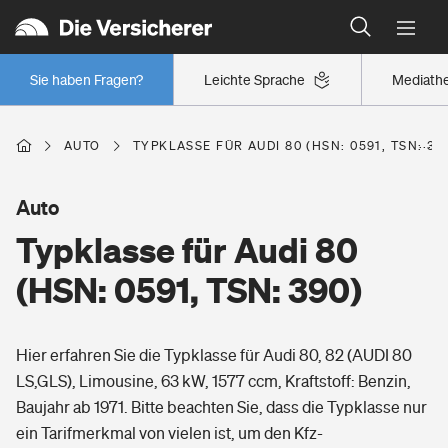
Typklassen: So ist Ihr Auto eingestuft
Wer versichert was: Jetzt Versicherer finden
Regionalklassen: So ist Ihre Region eingestuft
Sie haben Fragen?
Leichte Sprache
Mediath
Wer versichert was: Jetzt Versicherer finden
AUTO
TYPKLASSE FÜR AUDI 80 (HSN: 0591, TSN: 39
Beruf
Auto
Typklasse für Audi 80
Berufsunfähigkeitsversicherung
Wohnen
(HSN: 0591, TSN: 390)
Erwerbsunfähigkeitsversicherung
Wohngebäudeversicherung
Hier erfahren Sie die Typklasse für Audi 80, 82 (AUDI 80
Freizeit
Grundfähigkeitsversicherung
LS,GLS), Limousine, 63 kW, 1577 ccm, Kraftstoff: Benzin,
Hausratversicherung
Baujahr ab 1971. Bitte beachten Sie, dass die Typklasse nur
Arbeitsrechtsschutz
Pri­vate Haft­pflicht­
ein Tarifmerkmal von vielen ist, um den Kfz-
Gesundheit
Elementarversicherung