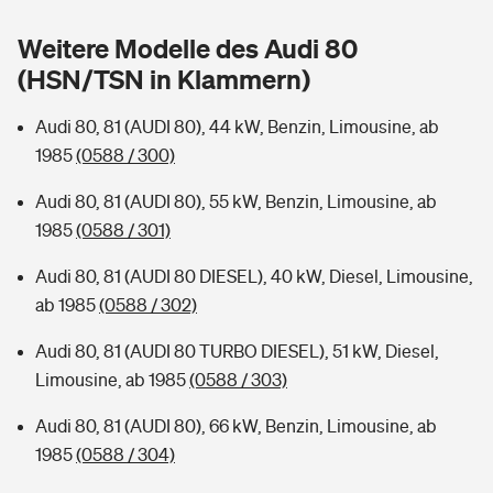
Sie haben Fragen?
Weitere Modelle des Audi 80
Hochwasser-Check: Wie gefährdet ist Ihr Haus?
Private Cyberversicherung
Rentenrechner: Wie viel Geld bekomme ich im Alter?
(HSN/TSN in Klammern)
Wer versichert was: Jetzt Versicherer finden
Musikinstrumentenversicherung
Audi 80, 81 (AUDI 80), 44 kW, Benzin, Limousine, ab
1985
(0588 / 300)
Sie haben Fragen?
Zur Übersicht
Audi 80, 81 (AUDI 80), 55 kW, Benzin, Limousine, ab
1985
(0588 / 301)
Tools
Audi 80, 81 (AUDI 80 DIESEL), 40 kW, Diesel, Limousine,
ab 1985
(0588 / 302)
Kinderunfall-Check: Mehr Sicherheit für deine Kids
Audi 80, 81 (AUDI 80 TURBO DIESEL), 51 kW, Diesel,
Typklassen: So ist Ihr Auto eingestuft
Limousine, ab 1985
(0588 / 303)
Audi 80, 81 (AUDI 80), 66 kW, Benzin, Limousine, ab
Sie haben Fragen?
1985
(0588 / 304)