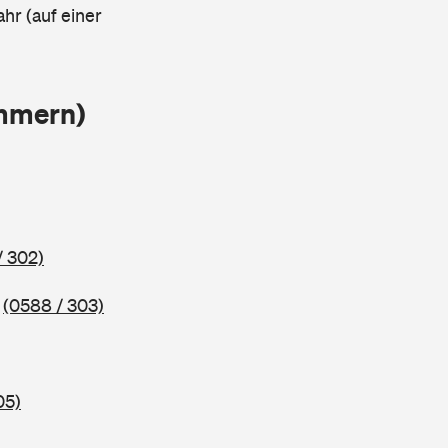
ahr (auf einer
ammern)
/ 302)
5
(0588 / 303)
05)