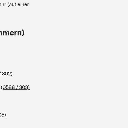
ahr (auf einer
ammern)
/ 302)
5
(0588 / 303)
05)