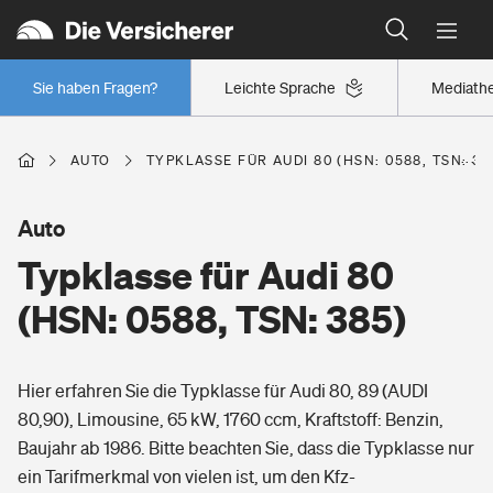
Typklassen: So ist Ihr Auto eingestuft
Wer versichert was: Jetzt Versicherer finden
Regionalklassen: So ist Ihre Region eingestuft
Sie haben Fragen?
Leichte Sprache
Mediath
Wer versichert was: Jetzt Versicherer finden
AUTO
TYPKLASSE FÜR AUDI 80 (HSN: 0588, TSN: 38
Beruf
Auto
Typklasse für Audi 80
Berufsunfähigkeitsversicherung
Wohnen
(HSN: 0588, TSN: 385)
Erwerbsunfähigkeitsversicherung
Wohngebäudeversicherung
Hier erfahren Sie die Typklasse für Audi 80, 89 (AUDI
Freizeit
Grundfähigkeitsversicherung
80,90), Limousine, 65 kW, 1760 ccm, Kraftstoff: Benzin,
Hausratversicherung
Baujahr ab 1986. Bitte beachten Sie, dass die Typklasse nur
Arbeitsrechtsschutz
Pri­vate Haft­pflicht­
ein Tarifmerkmal von vielen ist, um den Kfz-
Gesundheit
Elementarversicherung