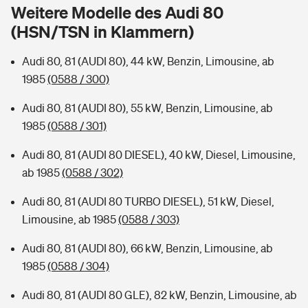
Sie haben Fragen?
Weitere Modelle des Audi 80
(HSN/TSN in Klammern)
Hochwasser-Check: Wie gefährdet ist Ihr Haus?
Private Cyberversicherung
Rentenrechner: Wie viel Geld bekomme ich im Alter?
Audi 80, 81 (AUDI 80), 44 kW, Benzin, Limousine, ab
Wer versichert was: Jetzt Versicherer finden
Musikinstrumentenversicherung
1985
(0588 / 300)
Sie haben Fragen?
Zur Übersicht
Audi 80, 81 (AUDI 80), 55 kW, Benzin, Limousine, ab
1985
(0588 / 301)
Tools
Audi 80, 81 (AUDI 80 DIESEL), 40 kW, Diesel, Limousine,
ab 1985
(0588 / 302)
Kinderunfall-Check: Mehr Sicherheit für deine Kids
Audi 80, 81 (AUDI 80 TURBO DIESEL), 51 kW, Diesel,
Limousine, ab 1985
(0588 / 303)
Typklassen: So ist Ihr Auto eingestuft
Audi 80, 81 (AUDI 80), 66 kW, Benzin, Limousine, ab
1985
(0588 / 304)
Sie haben Fragen?
Audi 80, 81 (AUDI 80 GLE), 82 kW, Benzin, Limousine, ab