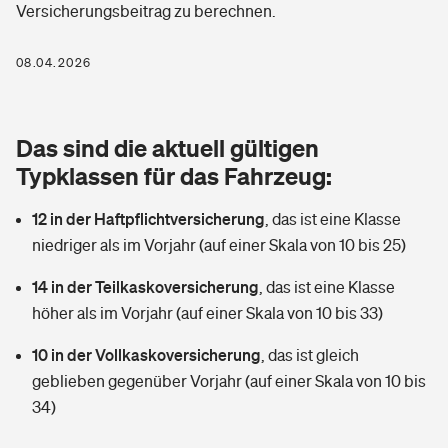
Versicherungsbeitrag zu berechnen.
Berufshaftpflichtversicherung
Rechts­schutz­ver­si­che­rung
Photovoltaik
Private Krankenversicherung
08.04.2026
Zur Übersicht
Fahrradversicherung
Wärmepumpen versichern
Zahnzusatzversicherung
Unfallversicherung
Tools
Das sind die aktuell gültigen
Glasversicherung
Dread-Disease-Versicherung
Typklassen für das Fahrzeug:
Kinderunfall­ver­si­che­rung
Rentenrechner: Wie viel Geld bekomme ich im Alter?
Vermieterrrechtsschutz
Tierkrankenversicherung
12 in der Haftpflichtversicherung
,
das ist eine Klasse
Kinderinvalidität
niedriger als im Vorjahr (auf einer Skala von 10 bis 25)
Wer versichert was: Jetzt Versicherer finden
Mietkautionsversicherung
Zur Übersicht
14 in der Teilkaskoversicherung
,
das ist eine Klasse
Reiseversicherung
Sie haben Fragen?
Restkreditversicherung
höher als im Vorjahr (auf einer Skala von 10 bis 33)
Tools
Hundehalter-Haftpflicht
10 in der Vollkaskoversicherung
,
das ist gleich
Zur Übersicht
geblieben gegenüber Vorjahr (auf einer Skala von 10 bis
Pferdehalter-Haftpflicht
Wer versichert was: Jetzt Versicherer finden
34)
Tools
Handyversicherung