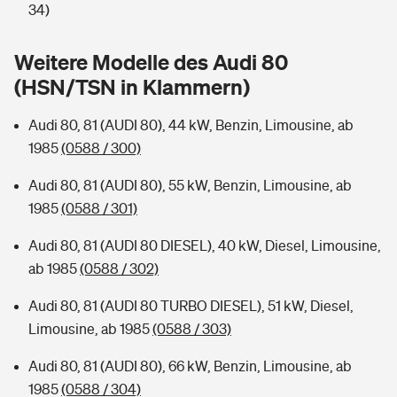
Sie haben Fragen?
34)
Hochwasser-Check: Wie gefährdet ist Ihr Haus?
Private Cyberversicherung
Rentenrechner: Wie viel Geld bekomme ich im Alter?
Weitere Modelle des Audi 80
(HSN/TSN in Klammern)
Wer versichert was: Jetzt Versicherer finden
Musikinstrumentenversicherung
Audi 80, 81 (AUDI 80), 44 kW, Benzin, Limousine, ab
Sie haben Fragen?
Zur Übersicht
1985
(0588 / 300)
Audi 80, 81 (AUDI 80), 55 kW, Benzin, Limousine, ab
Tools
1985
(0588 / 301)
Audi 80, 81 (AUDI 80 DIESEL), 40 kW, Diesel, Limousine,
Kinderunfall-Check: Mehr Sicherheit für deine Kids
ab 1985
(0588 / 302)
Typklassen: So ist Ihr Auto eingestuft
Audi 80, 81 (AUDI 80 TURBO DIESEL), 51 kW, Diesel,
Limousine, ab 1985
(0588 / 303)
Sie haben Fragen?
Audi 80, 81 (AUDI 80), 66 kW, Benzin, Limousine, ab
1985
(0588 / 304)