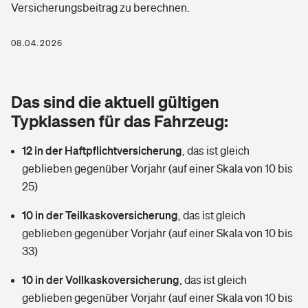
Versicherungsbeitrag zu berechnen.
Berufshaftpflichtversicherung
Rechts­schutz­ver­si­che­rung
Photovoltaik
Private Krankenversicherung
08.04.2026
Zur Übersicht
Fahrradversicherung
Wärmepumpen versichern
Zahnzusatzversicherung
Unfallversicherung
Tools
Das sind die aktuell gültigen
Glasversicherung
Dread-Disease-Versicherung
Typklassen für das Fahrzeug:
Kinderunfall­ver­si­che­rung
Rentenrechner: Wie viel Geld bekomme ich im Alter?
Vermieterrrechtsschutz
Tierkrankenversicherung
12 in der Haftpflichtversicherung
,
das ist gleich
Kinderinvalidität
geblieben gegenüber Vorjahr (auf einer Skala von 10 bis
Wer versichert was: Jetzt Versicherer finden
Mietkautionsversicherung
Zur Übersicht
25)
Reiseversicherung
Sie haben Fragen?
Restkreditversicherung
10 in der Teilkaskoversicherung
,
das ist gleich
Tools
geblieben gegenüber Vorjahr (auf einer Skala von 10 bis
Hundehalter-Haftpflicht
Zur Übersicht
33)
Pferdehalter-Haftpflicht
Wer versichert was: Jetzt Versicherer finden
10 in der Vollkaskoversicherung
,
das ist gleich
Tools
geblieben gegenüber Vorjahr (auf einer Skala von 10 bis
Handyversicherung