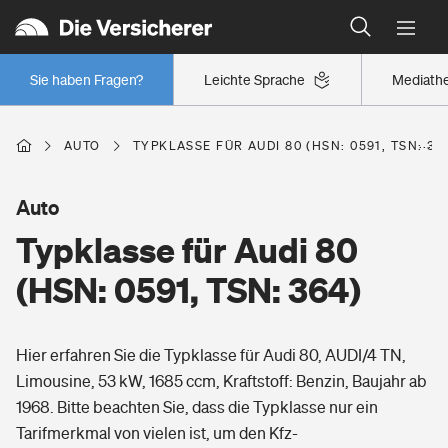
Typklassen: So ist Ihr Auto eingestuft
Wer versichert was: Jetzt Versicherer finden
Regionalklassen: So ist Ihre Region eingestuft
Sie haben Fragen?
Leichte Sprache
Mediath
Wer versichert was: Jetzt Versicherer finden
AUTO
TYPKLASSE FÜR AUDI 80 (HSN: 0591, TSN: 36
Beruf
Auto
Typklasse für Audi 80
Berufsunfähigkeitsversicherung
Wohnen
(HSN: 0591, TSN: 364)
Erwerbsunfähigkeitsversicherung
Wohngebäudeversicherung
Hier erfahren Sie die Typklasse für Audi 80, AUDI/4 TN,
Freizeit
Grundfähigkeitsversicherung
Limousine, 53 kW, 1685 ccm, Kraftstoff: Benzin, Baujahr ab
Hausratversicherung
1968. Bitte beachten Sie, dass die Typklasse nur ein
Arbeitsrechtsschutz
Pri­vate Haft­pflicht­
Tarifmerkmal von vielen ist, um den Kfz-
Gesundheit
Elementarversicherung