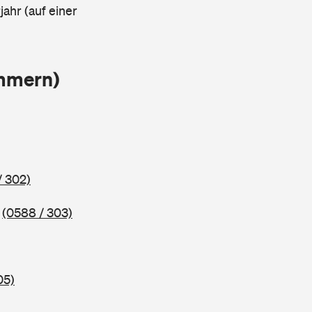
ahr (auf einer
ammern)
/ 302)
5
(0588 / 303)
05)