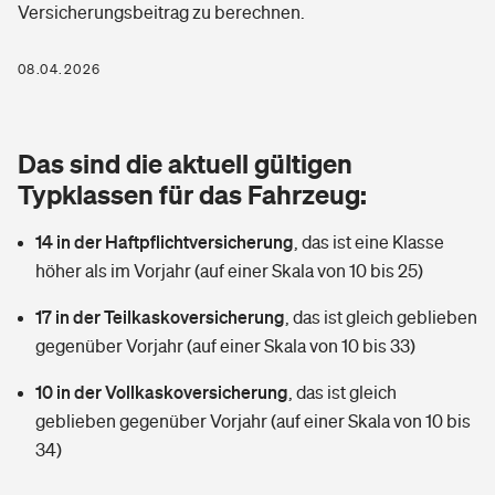
Versicherungsbeitrag zu berechnen.
Berufshaftpflichtversicherung
Rechts­schutz­ver­si­che­rung
Photovoltaik
Private Krankenversicherung
08.04.2026
Zur Übersicht
Fahrradversicherung
Wärmepumpen versichern
Zahnzusatzversicherung
Unfallversicherung
Tools
Das sind die aktuell gültigen
Glasversicherung
Dread-Disease-Versicherung
Typklassen für das Fahrzeug:
Kinderunfall­ver­si­che­rung
Rentenrechner: Wie viel Geld bekomme ich im Alter?
Vermieterrrechtsschutz
Tierkrankenversicherung
14 in der Haftpflichtversicherung
,
das ist eine Klasse
Kinderinvalidität
höher als im Vorjahr (auf einer Skala von 10 bis 25)
Wer versichert was: Jetzt Versicherer finden
Mietkautionsversicherung
Zur Übersicht
17 in der Teilkaskoversicherung
,
das ist gleich geblieben
Reiseversicherung
Sie haben Fragen?
Restkreditversicherung
gegenüber Vorjahr (auf einer Skala von 10 bis 33)
Tools
Hundehalter-Haftpflicht
10 in der Vollkaskoversicherung
,
das ist gleich
Zur Übersicht
geblieben gegenüber Vorjahr (auf einer Skala von 10 bis
Pferdehalter-Haftpflicht
Wer versichert was: Jetzt Versicherer finden
34)
Tools
Handyversicherung