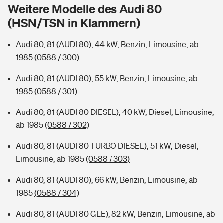
Sie haben Fragen?
Weitere Modelle des Audi 80
(HSN/TSN in Klammern)
Hochwasser-Check: Wie gefährdet ist Ihr Haus?
Private Cyberversicherung
Rentenrechner: Wie viel Geld bekomme ich im Alter?
Audi 80, 81 (AUDI 80), 44 kW, Benzin, Limousine, ab
Wer versichert was: Jetzt Versicherer finden
Musikinstrumentenversicherung
1985
(0588 / 300)
Sie haben Fragen?
Zur Übersicht
Audi 80, 81 (AUDI 80), 55 kW, Benzin, Limousine, ab
1985
(0588 / 301)
Tools
Audi 80, 81 (AUDI 80 DIESEL), 40 kW, Diesel, Limousine,
ab 1985
(0588 / 302)
Kinderunfall-Check: Mehr Sicherheit für deine Kids
Audi 80, 81 (AUDI 80 TURBO DIESEL), 51 kW, Diesel,
Limousine, ab 1985
(0588 / 303)
Typklassen: So ist Ihr Auto eingestuft
Audi 80, 81 (AUDI 80), 66 kW, Benzin, Limousine, ab
1985
(0588 / 304)
Sie haben Fragen?
Audi 80, 81 (AUDI 80 GLE), 82 kW, Benzin, Limousine, ab