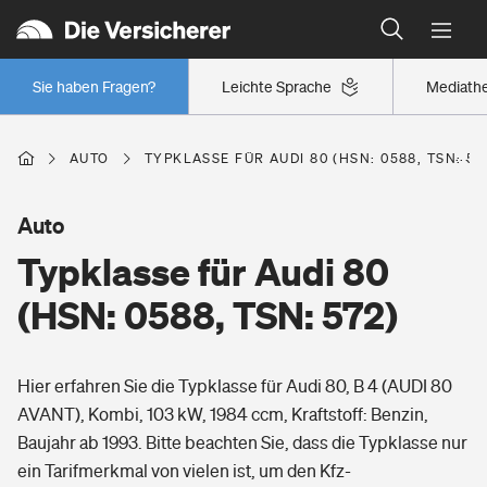
Typklassen: So ist Ihr Auto eingestuft
Wer versichert was: Jetzt Versicherer finden
Regionalklassen: So ist Ihre Region eingestuft
Sie haben Fragen?
Leichte Sprache
Mediath
Wer versichert was: Jetzt Versicherer finden
AUTO
TYPKLASSE FÜR AUDI 80 (HSN: 0588, TSN: 57
Beruf
Auto
Typklasse für Audi 80
Berufsunfähigkeitsversicherung
Wohnen
(HSN: 0588, TSN: 572)
Erwerbsunfähigkeitsversicherung
Wohngebäudeversicherung
Hier erfahren Sie die Typklasse für Audi 80, B 4 (AUDI 80
Freizeit
Grundfähigkeitsversicherung
AVANT), Kombi, 103 kW, 1984 ccm, Kraftstoff: Benzin,
Hausratversicherung
Baujahr ab 1993. Bitte beachten Sie, dass die Typklasse nur
Arbeitsrechtsschutz
Pri­vate Haft­pflicht­
ein Tarifmerkmal von vielen ist, um den Kfz-
Gesundheit
Elementarversicherung