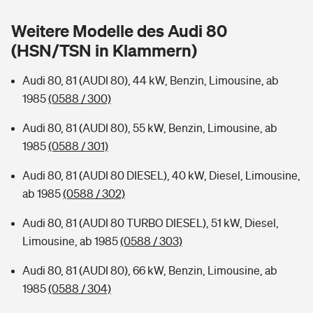
Sie haben Fragen?
Weitere Modelle des Audi 80
Hochwasser-Check: Wie gefährdet ist Ihr Haus?
Private Cyberversicherung
Rentenrechner: Wie viel Geld bekomme ich im Alter?
(HSN/TSN in Klammern)
Wer versichert was: Jetzt Versicherer finden
Musikinstrumentenversicherung
Audi 80, 81 (AUDI 80), 44 kW, Benzin, Limousine, ab
1985
(0588 / 300)
Sie haben Fragen?
Zur Übersicht
Audi 80, 81 (AUDI 80), 55 kW, Benzin, Limousine, ab
1985
(0588 / 301)
Tools
Audi 80, 81 (AUDI 80 DIESEL), 40 kW, Diesel, Limousine,
ab 1985
(0588 / 302)
Kinderunfall-Check: Mehr Sicherheit für deine Kids
Audi 80, 81 (AUDI 80 TURBO DIESEL), 51 kW, Diesel,
Typklassen: So ist Ihr Auto eingestuft
Limousine, ab 1985
(0588 / 303)
Audi 80, 81 (AUDI 80), 66 kW, Benzin, Limousine, ab
Sie haben Fragen?
1985
(0588 / 304)