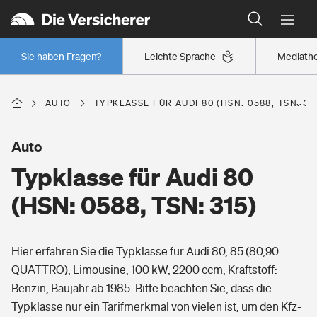
Typklassen: So ist Ihr Auto eingestuft
Wer versichert was: Jetzt Versicherer finden
Regionalklassen: So ist Ihre Region eingestuft
Sie haben Fragen?
Leichte Sprache
Mediath
Wer versichert was: Jetzt Versicherer finden
AUTO
TYPKLASSE FÜR AUDI 80 (HSN: 0588, TSN: 31
Beruf
Auto
Typklasse für Audi 80
Berufsunfähigkeitsversicherung
Wohnen
(HSN: 0588, TSN: 315)
Erwerbsunfähigkeitsversicherung
Wohngebäudeversicherung
Hier erfahren Sie die Typklasse für Audi 80, 85 (80,90
Freizeit
Grundfähigkeitsversicherung
QUATTRO), Limousine, 100 kW, 2200 ccm, Kraftstoff:
Hausratversicherung
Benzin, Baujahr ab 1985. Bitte beachten Sie, dass die
Arbeitsrechtsschutz
Pri­vate Haft­pflicht­
Typklasse nur ein Tarifmerkmal von vielen ist, um den Kfz-
Gesundheit
Elementarversicherung