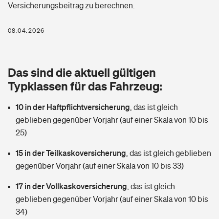
Versicherungsbeitrag zu berechnen.
Berufshaftpflichtversicherung
Rechts­schutz­ver­si­che­rung
Photovoltaik
Private Krankenversicherung
08.04.2026
Zur Übersicht
Fahrradversicherung
Wärmepumpen versichern
Zahnzusatzversicherung
Unfallversicherung
Tools
Das sind die aktuell gültigen
Glasversicherung
Dread-Disease-Versicherung
Typklassen für das Fahrzeug:
Kinderunfall­ver­si­che­rung
Rentenrechner: Wie viel Geld bekomme ich im Alter?
Vermieterrrechtsschutz
Tierkrankenversicherung
10 in der Haftpflichtversicherung
,
das ist gleich
Kinderinvalidität
geblieben gegenüber Vorjahr (auf einer Skala von 10 bis
Wer versichert was: Jetzt Versicherer finden
Mietkautionsversicherung
Zur Übersicht
25)
Reiseversicherung
Sie haben Fragen?
Restkreditversicherung
15 in der Teilkaskoversicherung
,
das ist gleich geblieben
Tools
gegenüber Vorjahr (auf einer Skala von 10 bis 33)
Hundehalter-Haftpflicht
Zur Übersicht
17 in der Vollkaskoversicherung
,
das ist gleich
Pferdehalter-Haftpflicht
Wer versichert was: Jetzt Versicherer finden
geblieben gegenüber Vorjahr (auf einer Skala von 10 bis
Tools
34)
Handyversicherung