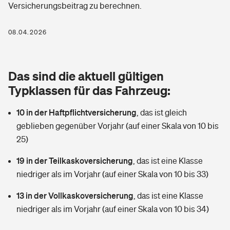
Versicherungsbeitrag zu berechnen.
Berufshaftpflichtversicherung
Rechts­schutz­ver­si­che­rung
Photovoltaik
Private Krankenversicherung
08.04.2026
Zur Übersicht
Fahrradversicherung
Wärmepumpen versichern
Zahnzusatzversicherung
Unfallversicherung
Tools
Das sind die aktuell gültigen
Glasversicherung
Dread-Disease-Versicherung
Typklassen für das Fahrzeug:
Kinderunfall­ver­si­che­rung
Rentenrechner: Wie viel Geld bekomme ich im Alter?
Vermieterrrechtsschutz
Tierkrankenversicherung
10 in der Haftpflichtversicherung
,
das ist gleich
Kinderinvalidität
geblieben gegenüber Vorjahr (auf einer Skala von 10 bis
Wer versichert was: Jetzt Versicherer finden
Mietkautionsversicherung
Zur Übersicht
25)
Reiseversicherung
Sie haben Fragen?
Restkreditversicherung
19 in der Teilkaskoversicherung
,
das ist eine Klasse
Tools
niedriger als im Vorjahr (auf einer Skala von 10 bis 33)
Hundehalter-Haftpflicht
Zur Übersicht
13 in der Vollkaskoversicherung
,
das ist eine Klasse
Pferdehalter-Haftpflicht
Wer versichert was: Jetzt Versicherer finden
niedriger als im Vorjahr (auf einer Skala von 10 bis 34)
Tools
Handyversicherung