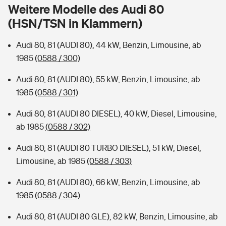
Sie haben Fragen?
Weitere Modelle des Audi 80
(HSN/TSN in Klammern)
Hochwasser-Check: Wie gefährdet ist Ihr Haus?
Private Cyberversicherung
Rentenrechner: Wie viel Geld bekomme ich im Alter?
Audi 80, 81 (AUDI 80), 44 kW, Benzin, Limousine, ab
Wer versichert was: Jetzt Versicherer finden
Musikinstrumentenversicherung
1985
(0588 / 300)
Sie haben Fragen?
Zur Übersicht
Audi 80, 81 (AUDI 80), 55 kW, Benzin, Limousine, ab
1985
(0588 / 301)
Tools
Audi 80, 81 (AUDI 80 DIESEL), 40 kW, Diesel, Limousine,
ab 1985
(0588 / 302)
Kinderunfall-Check: Mehr Sicherheit für deine Kids
Audi 80, 81 (AUDI 80 TURBO DIESEL), 51 kW, Diesel,
Limousine, ab 1985
(0588 / 303)
Typklassen: So ist Ihr Auto eingestuft
Audi 80, 81 (AUDI 80), 66 kW, Benzin, Limousine, ab
1985
(0588 / 304)
Sie haben Fragen?
Audi 80, 81 (AUDI 80 GLE), 82 kW, Benzin, Limousine, ab