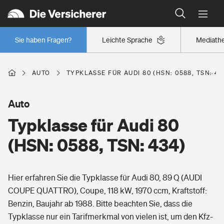
Typklassen: So ist Ihr Auto eingestuft
Wer versichert was: Jetzt Versicherer finden
Regionalklassen: So ist Ihre Region eingestuft
Sie haben Fragen?
Leichte Sprache
Mediath
Wer versichert was: Jetzt Versicherer finden
AUTO
TYPKLASSE FÜR AUDI 80 (HSN: 0588, TSN: 43
Beruf
Auto
Typklasse für Audi 80
Berufsunfähigkeitsversicherung
Wohnen
(HSN: 0588, TSN: 434)
Erwerbsunfähigkeitsversicherung
Wohngebäudeversicherung
Hier erfahren Sie die Typklasse für Audi 80, 89 Q (AUDI
Freizeit
Grundfähigkeitsversicherung
COUPE QUATTRO), Coupe, 118 kW, 1970 ccm, Kraftstoff:
Hausratversicherung
Benzin, Baujahr ab 1988. Bitte beachten Sie, dass die
Arbeitsrechtsschutz
Pri­vate Haft­pflicht­
Typklasse nur ein Tarifmerkmal von vielen ist, um den Kfz-
Gesundheit
Elementarversicherung