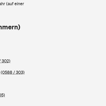
ahr (auf einer
ammern)
/ 302)
5
(0588 / 303)
05)