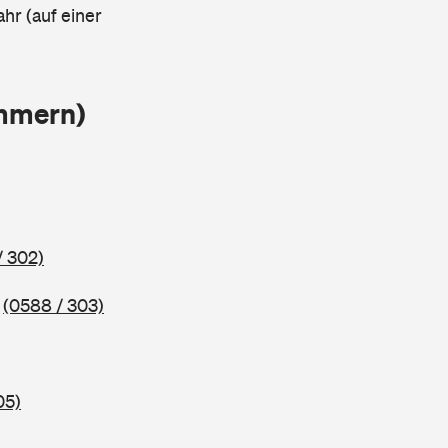
ahr (auf einer
ammern)
/ 302)
5
(0588 / 303)
05)