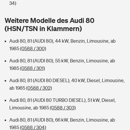
Sie haben Fragen?
34)
Hochwasser-Check: Wie gefährdet ist Ihr Haus?
Private Cyberversicherung
Rentenrechner: Wie viel Geld bekomme ich im Alter?
Weitere Modelle des Audi 80
(HSN/TSN in Klammern)
Wer versichert was: Jetzt Versicherer finden
Musikinstrumentenversicherung
Audi 80, 81 (AUDI 80), 44 kW, Benzin, Limousine, ab
Sie haben Fragen?
Zur Übersicht
1985
(0588 / 300)
Audi 80, 81 (AUDI 80), 55 kW, Benzin, Limousine, ab
Tools
1985
(0588 / 301)
Audi 80, 81 (AUDI 80 DIESEL), 40 kW, Diesel, Limousine,
Kinderunfall-Check: Mehr Sicherheit für deine Kids
ab 1985
(0588 / 302)
Typklassen: So ist Ihr Auto eingestuft
Audi 80, 81 (AUDI 80 TURBO DIESEL), 51 kW, Diesel,
Limousine, ab 1985
(0588 / 303)
Sie haben Fragen?
Audi 80, 81 (AUDI 80), 66 kW, Benzin, Limousine, ab
1985
(0588 / 304)