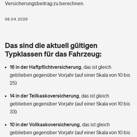
Versicherungsbeitrag zu berechnen.
Berufshaftpflichtversicherung
Rechts­schutz­ver­si­che­rung
Photovoltaik
Private Krankenversicherung
08.04.2026
Zur Übersicht
Fahrradversicherung
Wärmepumpen versichern
Zahnzusatzversicherung
Unfallversicherung
Tools
Das sind die aktuell gültigen
Glasversicherung
Dread-Disease-Versicherung
Typklassen für das Fahrzeug:
Kinderunfall­ver­si­che­rung
Rentenrechner: Wie viel Geld bekomme ich im Alter?
Vermieterrrechtsschutz
Tierkrankenversicherung
16 in der Haftpflichtversicherung
,
das ist gleich
Kinderinvalidität
geblieben gegenüber Vorjahr (auf einer Skala von 10 bis
Wer versichert was: Jetzt Versicherer finden
Mietkautionsversicherung
Zur Übersicht
25)
Reiseversicherung
Sie haben Fragen?
Restkreditversicherung
14 in der Teilkaskoversicherung
,
das ist gleich
Tools
geblieben gegenüber Vorjahr (auf einer Skala von 10 bis
Hundehalter-Haftpflicht
Zur Übersicht
33)
Pferdehalter-Haftpflicht
Wer versichert was: Jetzt Versicherer finden
10 in der Vollkaskoversicherung
,
das ist gleich
Tools
geblieben gegenüber Vorjahr (auf einer Skala von 10 bis
Handyversicherung