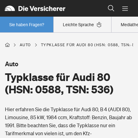
Typklassen: So ist Ihr Auto eingestuft
Wer versichert was: Jetzt Versicherer finden
Regionalklassen: So ist Ihre Region eingestuft
Sie haben Fragen?
Leichte Sprache
Mediath
Wer versichert was: Jetzt Versicherer finden
AUTO
TYPKLASSE FÜR AUDI 80 (HSN: 0588, TSN: 53
Beruf
Auto
Typklasse für Audi 80
Berufsunfähigkeitsversicherung
Wohnen
(HSN: 0588, TSN: 536)
Erwerbsunfähigkeitsversicherung
Wohngebäudeversicherung
Hier erfahren Sie die Typklasse für Audi 80, B 4 (AUDI 80),
Freizeit
Grundfähigkeitsversicherung
Limousine, 85 kW, 1984 ccm, Kraftstoff: Benzin, Baujahr ab
Hausratversicherung
1991. Bitte beachten Sie, dass die Typklasse nur ein
Arbeitsrechtsschutz
Pri­vate Haft­pflicht­
Tarifmerkmal von vielen ist, um den Kfz-
Gesundheit
Elementarversicherung