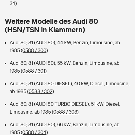
Sie haben Fragen?
34)
Hochwasser-Check: Wie gefährdet ist Ihr Haus?
Private Cyberversicherung
Rentenrechner: Wie viel Geld bekomme ich im Alter?
Weitere Modelle des Audi 80
(HSN/TSN in Klammern)
Wer versichert was: Jetzt Versicherer finden
Musikinstrumentenversicherung
Audi 80, 81 (AUDI 80), 44 kW, Benzin, Limousine, ab
Sie haben Fragen?
Zur Übersicht
1985
(0588 / 300)
Audi 80, 81 (AUDI 80), 55 kW, Benzin, Limousine, ab
Tools
1985
(0588 / 301)
Audi 80, 81 (AUDI 80 DIESEL), 40 kW, Diesel, Limousine,
Kinderunfall-Check: Mehr Sicherheit für deine Kids
ab 1985
(0588 / 302)
Typklassen: So ist Ihr Auto eingestuft
Audi 80, 81 (AUDI 80 TURBO DIESEL), 51 kW, Diesel,
Limousine, ab 1985
(0588 / 303)
Sie haben Fragen?
Audi 80, 81 (AUDI 80), 66 kW, Benzin, Limousine, ab
1985
(0588 / 304)