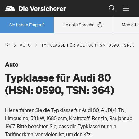
Typklassen: So ist Ihr Auto eingestuft
Wer versichert was: Jetzt Versicherer finden
Regionalklassen: So ist Ihre Region eingestuft
Sie haben Fragen?
Leichte Sprache
Mediath
Wer versichert was: Jetzt Versicherer finden
AUTO
TYPKLASSE FÜR AUDI 80 (HSN: 0590, TSN: 36
Beruf
Auto
Typklasse für Audi 80
Berufsunfähigkeitsversicherung
Wohnen
(HSN: 0590, TSN: 364)
Erwerbsunfähigkeitsversicherung
Wohngebäudeversicherung
Hier erfahren Sie die Typklasse für Audi 80, AUDI/4 TN,
Freizeit
Grundfähigkeitsversicherung
Limousine, 53 kW, 1685 ccm, Kraftstoff: Benzin, Baujahr ab
Hausratversicherung
1967. Bitte beachten Sie, dass die Typklasse nur ein
Arbeitsrechtsschutz
Pri­vate Haft­pflicht­
Tarifmerkmal von vielen ist, um den Kfz-
Gesundheit
Elementarversicherung