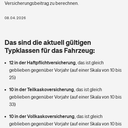
Versicherungsbeitrag zu berechnen.
Berufshaftpflichtversicherung
Rechts­schutz­ver­si­che­rung
Photovoltaik
Private Krankenversicherung
08.04.2026
Zur Übersicht
Fahrradversicherung
Wärmepumpen versichern
Zahnzusatzversicherung
Unfallversicherung
Tools
Das sind die aktuell gültigen
Glasversicherung
Dread-Disease-Versicherung
Typklassen für das Fahrzeug:
Kinderunfall­ver­si­che­rung
Rentenrechner: Wie viel Geld bekomme ich im Alter?
Vermieterrrechtsschutz
Tierkrankenversicherung
12 in der Haftpflichtversicherung
,
das ist gleich
Kinderinvalidität
geblieben gegenüber Vorjahr (auf einer Skala von 10 bis
Wer versichert was: Jetzt Versicherer finden
Mietkautionsversicherung
Zur Übersicht
25)
Reiseversicherung
Sie haben Fragen?
Restkreditversicherung
10 in der Teilkaskoversicherung
,
das ist gleich
Tools
geblieben gegenüber Vorjahr (auf einer Skala von 10 bis
Hundehalter-Haftpflicht
Zur Übersicht
33)
Pferdehalter-Haftpflicht
Wer versichert was: Jetzt Versicherer finden
10 in der Vollkaskoversicherung
,
das ist gleich
Tools
geblieben gegenüber Vorjahr (auf einer Skala von 10 bis
Handyversicherung