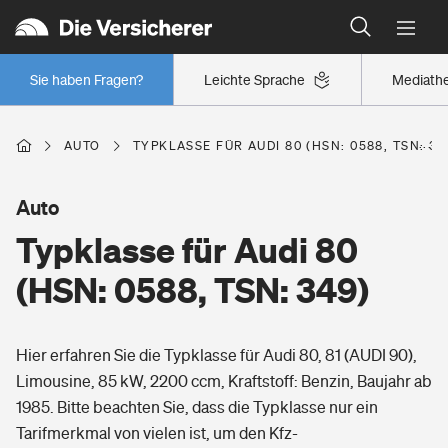
Typklassen: So ist Ihr Auto eingestuft
Wer versichert was: Jetzt Versicherer finden
Regionalklassen: So ist Ihre Region eingestuft
Sie haben Fragen?
Leichte Sprache
Mediath
Wer versichert was: Jetzt Versicherer finden
AUTO
TYPKLASSE FÜR AUDI 80 (HSN: 0588, TSN: 34
Beruf
Auto
Typklasse für Audi 80
Berufsunfähigkeitsversicherung
Wohnen
(HSN: 0588, TSN: 349)
Erwerbsunfähigkeitsversicherung
Wohngebäudeversicherung
Hier erfahren Sie die Typklasse für Audi 80, 81 (AUDI 90),
Freizeit
Grundfähigkeitsversicherung
Limousine, 85 kW, 2200 ccm, Kraftstoff: Benzin, Baujahr ab
Hausratversicherung
1985. Bitte beachten Sie, dass die Typklasse nur ein
Arbeitsrechtsschutz
Pri­vate Haft­pflicht­
Tarifmerkmal von vielen ist, um den Kfz-
Gesundheit
Elementarversicherung