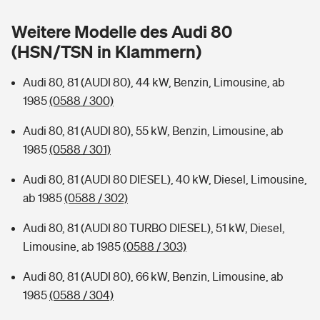
Sie haben Fragen?
Weitere Modelle des Audi 80
Hochwasser-Check: Wie gefährdet ist Ihr Haus?
Private Cyberversicherung
Rentenrechner: Wie viel Geld bekomme ich im Alter?
(HSN/TSN in Klammern)
Wer versichert was: Jetzt Versicherer finden
Musikinstrumentenversicherung
Audi 80, 81 (AUDI 80), 44 kW, Benzin, Limousine, ab
1985
(0588 / 300)
Sie haben Fragen?
Zur Übersicht
Audi 80, 81 (AUDI 80), 55 kW, Benzin, Limousine, ab
1985
(0588 / 301)
Tools
Audi 80, 81 (AUDI 80 DIESEL), 40 kW, Diesel, Limousine,
ab 1985
(0588 / 302)
Kinderunfall-Check: Mehr Sicherheit für deine Kids
Audi 80, 81 (AUDI 80 TURBO DIESEL), 51 kW, Diesel,
Typklassen: So ist Ihr Auto eingestuft
Limousine, ab 1985
(0588 / 303)
Audi 80, 81 (AUDI 80), 66 kW, Benzin, Limousine, ab
Sie haben Fragen?
1985
(0588 / 304)