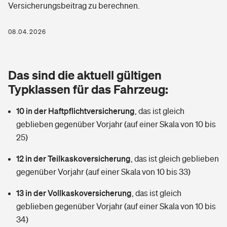
Versicherungsbeitrag zu berechnen.
Berufshaftpflichtversicherung
Rechts­schutz­ver­si­che­rung
Photovoltaik
Private Krankenversicherung
08.04.2026
Zur Übersicht
Fahrradversicherung
Wärmepumpen versichern
Zahnzusatzversicherung
Unfallversicherung
Tools
Das sind die aktuell gültigen
Glasversicherung
Dread-Disease-Versicherung
Typklassen für das Fahrzeug:
Kinderunfall­ver­si­che­rung
Rentenrechner: Wie viel Geld bekomme ich im Alter?
Vermieterrrechtsschutz
Tierkrankenversicherung
10 in der Haftpflichtversicherung
,
das ist gleich
Kinderinvalidität
geblieben gegenüber Vorjahr (auf einer Skala von 10 bis
Wer versichert was: Jetzt Versicherer finden
Mietkautionsversicherung
Zur Übersicht
25)
Reiseversicherung
Sie haben Fragen?
Restkreditversicherung
12 in der Teilkaskoversicherung
,
das ist gleich geblieben
Tools
gegenüber Vorjahr (auf einer Skala von 10 bis 33)
Hundehalter-Haftpflicht
Zur Übersicht
13 in der Vollkaskoversicherung
,
das ist gleich
Pferdehalter-Haftpflicht
Wer versichert was: Jetzt Versicherer finden
geblieben gegenüber Vorjahr (auf einer Skala von 10 bis
Tools
34)
Handyversicherung