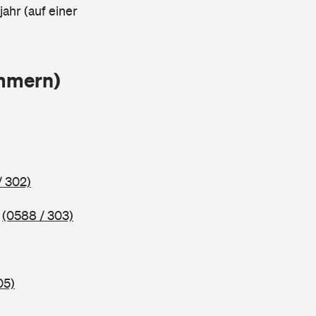
ahr (auf einer
ammern)
/ 302)
5
(0588 / 303)
05)