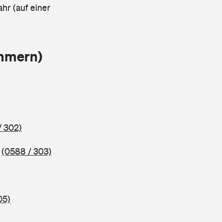
ahr (auf einer
ammern)
/ 302)
5
(0588 / 303)
05)