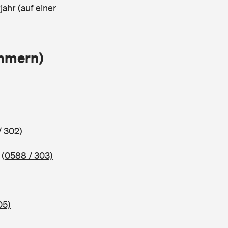
ahr (auf einer
ammern)
/ 302)
5
(0588 / 303)
05)