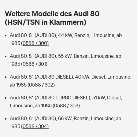
Sie haben Fragen?
Weitere Modelle des Audi 80
Hochwasser-Check: Wie gefährdet ist Ihr Haus?
Private Cyberversicherung
Rentenrechner: Wie viel Geld bekomme ich im Alter?
(HSN/TSN in Klammern)
Wer versichert was: Jetzt Versicherer finden
Musikinstrumentenversicherung
Audi 80, 81 (AUDI 80), 44 kW, Benzin, Limousine, ab
1985
(0588 / 300)
Sie haben Fragen?
Zur Übersicht
Audi 80, 81 (AUDI 80), 55 kW, Benzin, Limousine, ab
1985
(0588 / 301)
Tools
Audi 80, 81 (AUDI 80 DIESEL), 40 kW, Diesel, Limousine,
ab 1985
(0588 / 302)
Kinderunfall-Check: Mehr Sicherheit für deine Kids
Audi 80, 81 (AUDI 80 TURBO DIESEL), 51 kW, Diesel,
Typklassen: So ist Ihr Auto eingestuft
Limousine, ab 1985
(0588 / 303)
Audi 80, 81 (AUDI 80), 66 kW, Benzin, Limousine, ab
Sie haben Fragen?
1985
(0588 / 304)