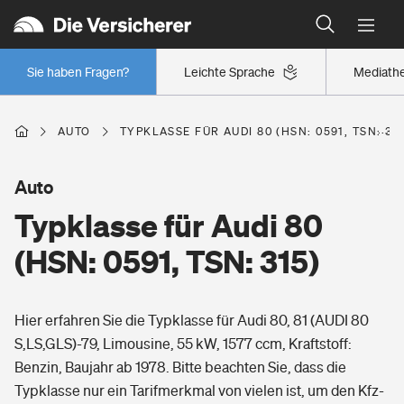
Typklassen: So ist Ihr Auto eingestuft
Wer versichert was: Jetzt Versicherer finden
Regionalklassen: So ist Ihre Region eingestuft
Sie haben Fragen?
Leichte Sprache
Mediath
Wer versichert was: Jetzt Versicherer finden
AUTO
TYPKLASSE FÜR AUDI 80 (HSN: 0591, TSN: 31
Beruf
Auto
Typklasse für Audi 80
Berufsunfähigkeitsversicherung
Wohnen
(HSN: 0591, TSN: 315)
Erwerbsunfähigkeitsversicherung
Wohngebäudeversicherung
Hier erfahren Sie die Typklasse für Audi 80, 81 (AUDI 80
Freizeit
Grundfähigkeitsversicherung
S,LS,GLS)-79, Limousine, 55 kW, 1577 ccm, Kraftstoff:
Hausratversicherung
Benzin, Baujahr ab 1978. Bitte beachten Sie, dass die
Arbeitsrechtsschutz
Pri­vate Haft­pflicht­
Typklasse nur ein Tarifmerkmal von vielen ist, um den Kfz-
Gesundheit
Elementarversicherung