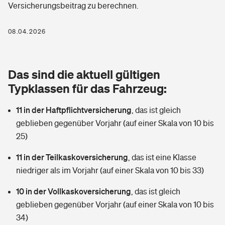
Versicherungsbeitrag zu berechnen.
Berufshaftpflichtversicherung
Rechts­schutz­ver­si­che­rung
Photovoltaik
Private Krankenversicherung
08.04.2026
Zur Übersicht
Fahrradversicherung
Wärmepumpen versichern
Zahnzusatzversicherung
Unfallversicherung
Tools
Das sind die aktuell gültigen
Glasversicherung
Dread-Disease-Versicherung
Typklassen für das Fahrzeug:
Kinderunfall­ver­si­che­rung
Rentenrechner: Wie viel Geld bekomme ich im Alter?
Vermieterrrechtsschutz
Tierkrankenversicherung
11 in der Haftpflichtversicherung
,
das ist gleich
Kinderinvalidität
geblieben gegenüber Vorjahr (auf einer Skala von 10 bis
Wer versichert was: Jetzt Versicherer finden
Mietkautionsversicherung
Zur Übersicht
25)
Reiseversicherung
Sie haben Fragen?
Restkreditversicherung
11 in der Teilkaskoversicherung
,
das ist eine Klasse
Tools
niedriger als im Vorjahr (auf einer Skala von 10 bis 33)
Hundehalter-Haftpflicht
Zur Übersicht
10 in der Vollkaskoversicherung
,
das ist gleich
Pferdehalter-Haftpflicht
Wer versichert was: Jetzt Versicherer finden
geblieben gegenüber Vorjahr (auf einer Skala von 10 bis
Tools
34)
Handyversicherung