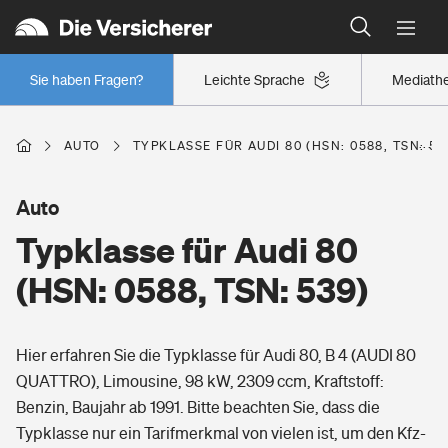
Typklassen: So ist Ihr Auto eingestuft
Wer versichert was: Jetzt Versicherer finden
Regionalklassen: So ist Ihre Region eingestuft
Sie haben Fragen?
Leichte Sprache
Mediath
Wer versichert was: Jetzt Versicherer finden
AUTO
TYPKLASSE FÜR AUDI 80 (HSN: 0588, TSN: 53
Beruf
Auto
Typklasse für Audi 80
Berufsunfähigkeitsversicherung
Wohnen
(HSN: 0588, TSN: 539)
Erwerbsunfähigkeitsversicherung
Wohngebäudeversicherung
Hier erfahren Sie die Typklasse für Audi 80, B 4 (AUDI 80
Freizeit
Grundfähigkeitsversicherung
QUATTRO), Limousine, 98 kW, 2309 ccm, Kraftstoff:
Hausratversicherung
Benzin, Baujahr ab 1991. Bitte beachten Sie, dass die
Arbeitsrechtsschutz
Pri­vate Haft­pflicht­
Typklasse nur ein Tarifmerkmal von vielen ist, um den Kfz-
Gesundheit
Elementarversicherung