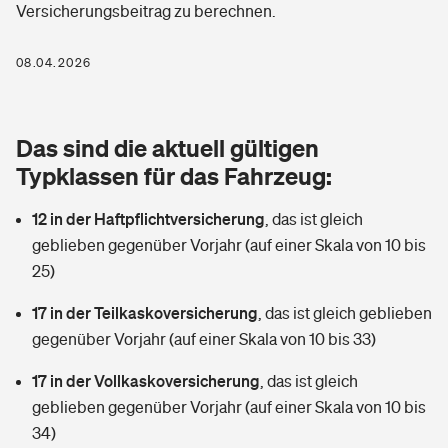
Versicherungsbeitrag zu berechnen.
Berufshaftpflichtversicherung
Rechts­schutz­ver­si­che­rung
Photovoltaik
Private Krankenversicherung
08.04.2026
Zur Übersicht
Fahrradversicherung
Wärmepumpen versichern
Zahnzusatzversicherung
Unfallversicherung
Tools
Das sind die aktuell gültigen
Glasversicherung
Dread-Disease-Versicherung
Typklassen für das Fahrzeug:
Kinderunfall­ver­si­che­rung
Rentenrechner: Wie viel Geld bekomme ich im Alter?
Vermieterrrechtsschutz
Tierkrankenversicherung
12 in der Haftpflichtversicherung
,
das ist gleich
Kinderinvalidität
geblieben gegenüber Vorjahr (auf einer Skala von 10 bis
Wer versichert was: Jetzt Versicherer finden
Mietkautionsversicherung
Zur Übersicht
25)
Reiseversicherung
Sie haben Fragen?
Restkreditversicherung
17 in der Teilkaskoversicherung
,
das ist gleich geblieben
Tools
gegenüber Vorjahr (auf einer Skala von 10 bis 33)
Hundehalter-Haftpflicht
Zur Übersicht
17 in der Vollkaskoversicherung
,
das ist gleich
Pferdehalter-Haftpflicht
Wer versichert was: Jetzt Versicherer finden
geblieben gegenüber Vorjahr (auf einer Skala von 10 bis
Tools
34)
Handyversicherung