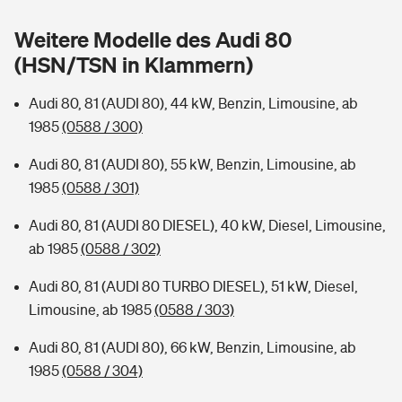
Sie haben Fragen?
Weitere Modelle des Audi 80
Hochwasser-Check: Wie gefährdet ist Ihr Haus?
Private Cyberversicherung
Rentenrechner: Wie viel Geld bekomme ich im Alter?
(HSN/TSN in Klammern)
Wer versichert was: Jetzt Versicherer finden
Musikinstrumentenversicherung
Audi 80, 81 (AUDI 80), 44 kW, Benzin, Limousine, ab
1985
(0588 / 300)
Sie haben Fragen?
Zur Übersicht
Audi 80, 81 (AUDI 80), 55 kW, Benzin, Limousine, ab
1985
(0588 / 301)
Tools
Audi 80, 81 (AUDI 80 DIESEL), 40 kW, Diesel, Limousine,
ab 1985
(0588 / 302)
Kinderunfall-Check: Mehr Sicherheit für deine Kids
Audi 80, 81 (AUDI 80 TURBO DIESEL), 51 kW, Diesel,
Typklassen: So ist Ihr Auto eingestuft
Limousine, ab 1985
(0588 / 303)
Audi 80, 81 (AUDI 80), 66 kW, Benzin, Limousine, ab
Sie haben Fragen?
1985
(0588 / 304)