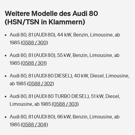
Sie haben Fragen?
Weitere Modelle des Audi 80
Hochwasser-Check: Wie gefährdet ist Ihr Haus?
Private Cyberversicherung
Rentenrechner: Wie viel Geld bekomme ich im Alter?
(HSN/TSN in Klammern)
Wer versichert was: Jetzt Versicherer finden
Musikinstrumentenversicherung
Audi 80, 81 (AUDI 80), 44 kW, Benzin, Limousine, ab
1985
(0588 / 300)
Sie haben Fragen?
Zur Übersicht
Audi 80, 81 (AUDI 80), 55 kW, Benzin, Limousine, ab
1985
(0588 / 301)
Tools
Audi 80, 81 (AUDI 80 DIESEL), 40 kW, Diesel, Limousine,
ab 1985
(0588 / 302)
Kinderunfall-Check: Mehr Sicherheit für deine Kids
Audi 80, 81 (AUDI 80 TURBO DIESEL), 51 kW, Diesel,
Typklassen: So ist Ihr Auto eingestuft
Limousine, ab 1985
(0588 / 303)
Audi 80, 81 (AUDI 80), 66 kW, Benzin, Limousine, ab
Sie haben Fragen?
1985
(0588 / 304)