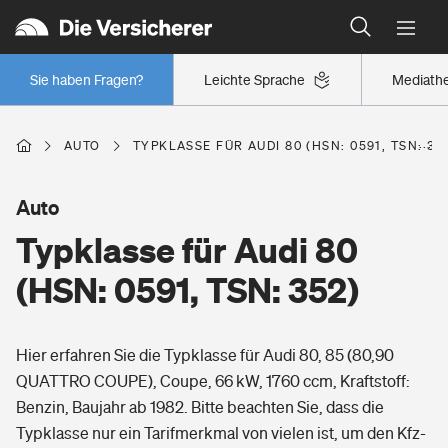
Typklassen: So ist Ihr Auto eingestuft
Wer versichert was: Jetzt Versicherer finden
Regionalklassen: So ist Ihre Region eingestuft
Sie haben Fragen?
Leichte Sprache
Mediath
Wer versichert was: Jetzt Versicherer finden
AUTO
TYPKLASSE FÜR AUDI 80 (HSN: 0591, TSN: 35
Beruf
Auto
Typklasse für Audi 80
Berufsunfähigkeitsversicherung
Wohnen
(HSN: 0591, TSN: 352)
Erwerbsunfähigkeitsversicherung
Wohngebäudeversicherung
Hier erfahren Sie die Typklasse für Audi 80, 85 (80,90
Freizeit
Grundfähigkeitsversicherung
QUATTRO COUPE), Coupe, 66 kW, 1760 ccm, Kraftstoff:
Hausratversicherung
Benzin, Baujahr ab 1982. Bitte beachten Sie, dass die
Arbeitsrechtsschutz
Pri­vate Haft­pflicht­
Typklasse nur ein Tarifmerkmal von vielen ist, um den Kfz-
Gesundheit
Elementarversicherung