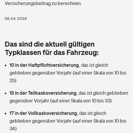
Versicherungsbeitrag zu berechnen.
Berufshaftpflichtversicherung
Rechts­schutz­ver­si­che­rung
Photovoltaik
Private Krankenversicherung
08.04.2026
Zur Übersicht
Fahrradversicherung
Wärmepumpen versichern
Zahnzusatzversicherung
Unfallversicherung
Tools
Das sind die aktuell gültigen
Glasversicherung
Dread-Disease-Versicherung
Typklassen für das Fahrzeug:
Kinderunfall­ver­si­che­rung
Rentenrechner: Wie viel Geld bekomme ich im Alter?
Vermieterrrechtsschutz
Tierkrankenversicherung
10 in der Haftpflichtversicherung
,
das ist gleich
Kinderinvalidität
geblieben gegenüber Vorjahr (auf einer Skala von 10 bis
Wer versichert was: Jetzt Versicherer finden
Mietkautionsversicherung
Zur Übersicht
25)
Reiseversicherung
Sie haben Fragen?
Restkreditversicherung
15 in der Teilkaskoversicherung
,
das ist gleich geblieben
Tools
gegenüber Vorjahr (auf einer Skala von 10 bis 33)
Hundehalter-Haftpflicht
Zur Übersicht
17 in der Vollkaskoversicherung
,
das ist gleich
Pferdehalter-Haftpflicht
Wer versichert was: Jetzt Versicherer finden
geblieben gegenüber Vorjahr (auf einer Skala von 10 bis
Tools
34)
Handyversicherung