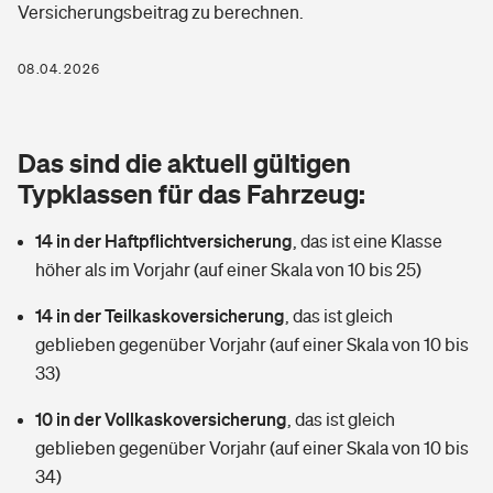
Versicherungsbeitrag zu berechnen.
Berufshaftpflichtversicherung
Rechts­schutz­ver­si­che­rung
Photovoltaik
Private Krankenversicherung
08.04.2026
Zur Übersicht
Fahrradversicherung
Wärmepumpen versichern
Zahnzusatzversicherung
Unfallversicherung
Tools
Das sind die aktuell gültigen
Glasversicherung
Dread-Disease-Versicherung
Typklassen für das Fahrzeug:
Kinderunfall­ver­si­che­rung
Rentenrechner: Wie viel Geld bekomme ich im Alter?
Vermieterrrechtsschutz
Tierkrankenversicherung
14 in der Haftpflichtversicherung
,
das ist eine Klasse
Kinderinvalidität
höher als im Vorjahr (auf einer Skala von 10 bis 25)
Wer versichert was: Jetzt Versicherer finden
Mietkautionsversicherung
Zur Übersicht
14 in der Teilkaskoversicherung
,
das ist gleich
Reiseversicherung
Sie haben Fragen?
Restkreditversicherung
geblieben gegenüber Vorjahr (auf einer Skala von 10 bis
Tools
33)
Hundehalter-Haftpflicht
Zur Übersicht
10 in der Vollkaskoversicherung
,
das ist gleich
Pferdehalter-Haftpflicht
Wer versichert was: Jetzt Versicherer finden
geblieben gegenüber Vorjahr (auf einer Skala von 10 bis
Tools
34)
Handyversicherung