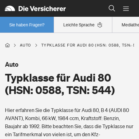
Typklassen: So ist Ihr Auto eingestuft
Wer versichert was: Jetzt Versicherer finden
Regionalklassen: So ist Ihre Region eingestuft
Sie haben Fragen?
Leichte Sprache
Mediath
Wer versichert was: Jetzt Versicherer finden
AUTO
TYPKLASSE FÜR AUDI 80 (HSN: 0588, TSN: 54
Beruf
Auto
Typklasse für Audi 80
Berufsunfähigkeitsversicherung
Wohnen
(HSN: 0588, TSN: 544)
Erwerbsunfähigkeitsversicherung
Wohngebäudeversicherung
Hier erfahren Sie die Typklasse für Audi 80, B 4 (AUDI 80
Freizeit
Grundfähigkeitsversicherung
AVANT), Kombi, 66 kW, 1984 ccm, Kraftstoff: Benzin,
Hausratversicherung
Baujahr ab 1992. Bitte beachten Sie, dass die Typklasse nur
Arbeitsrechtsschutz
Pri­vate Haft­pflicht­
ein Tarifmerkmal von vielen ist, um den Kfz-
Gesundheit
Elementarversicherung