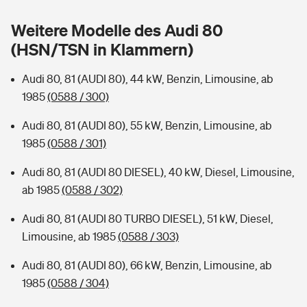
Sie haben Fragen?
Weitere Modelle des Audi 80
Hochwasser-Check: Wie gefährdet ist Ihr Haus?
Private Cyberversicherung
Rentenrechner: Wie viel Geld bekomme ich im Alter?
(HSN/TSN in Klammern)
Wer versichert was: Jetzt Versicherer finden
Musikinstrumentenversicherung
Audi 80, 81 (AUDI 80), 44 kW, Benzin, Limousine, ab
1985
(0588 / 300)
Sie haben Fragen?
Zur Übersicht
Audi 80, 81 (AUDI 80), 55 kW, Benzin, Limousine, ab
1985
(0588 / 301)
Tools
Audi 80, 81 (AUDI 80 DIESEL), 40 kW, Diesel, Limousine,
ab 1985
(0588 / 302)
Kinderunfall-Check: Mehr Sicherheit für deine Kids
Audi 80, 81 (AUDI 80 TURBO DIESEL), 51 kW, Diesel,
Typklassen: So ist Ihr Auto eingestuft
Limousine, ab 1985
(0588 / 303)
Audi 80, 81 (AUDI 80), 66 kW, Benzin, Limousine, ab
Sie haben Fragen?
1985
(0588 / 304)