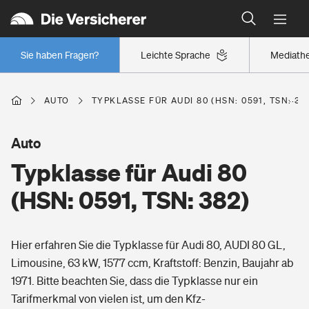
Typklassen: So ist Ihr Auto eingestuft
Wer versichert was: Jetzt Versicherer finden
Regionalklassen: So ist Ihre Region eingestuft
Sie haben Fragen?
Leichte Sprache
Mediath
Wer versichert was: Jetzt Versicherer finden
AUTO
TYPKLASSE FÜR AUDI 80 (HSN: 0591, TSN: 38
Beruf
Auto
Typklasse für Audi 80
Berufsunfähigkeitsversicherung
Wohnen
(HSN: 0591, TSN: 382)
Erwerbsunfähigkeitsversicherung
Wohngebäudeversicherung
Hier erfahren Sie die Typklasse für Audi 80, AUDI 80 GL,
Freizeit
Grundfähigkeitsversicherung
Limousine, 63 kW, 1577 ccm, Kraftstoff: Benzin, Baujahr ab
Hausratversicherung
1971. Bitte beachten Sie, dass die Typklasse nur ein
Arbeitsrechtsschutz
Pri­vate Haft­pflicht­
Tarifmerkmal von vielen ist, um den Kfz-
Gesundheit
Elementarversicherung