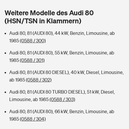
Sie haben Fragen?
Weitere Modelle des Audi 80
Hochwasser-Check: Wie gefährdet ist Ihr Haus?
Private Cyberversicherung
Rentenrechner: Wie viel Geld bekomme ich im Alter?
(HSN/TSN in Klammern)
Wer versichert was: Jetzt Versicherer finden
Musikinstrumentenversicherung
Audi 80, 81 (AUDI 80), 44 kW, Benzin, Limousine, ab
1985
(0588 / 300)
Sie haben Fragen?
Zur Übersicht
Audi 80, 81 (AUDI 80), 55 kW, Benzin, Limousine, ab
1985
(0588 / 301)
Tools
Audi 80, 81 (AUDI 80 DIESEL), 40 kW, Diesel, Limousine,
ab 1985
(0588 / 302)
Kinderunfall-Check: Mehr Sicherheit für deine Kids
Audi 80, 81 (AUDI 80 TURBO DIESEL), 51 kW, Diesel,
Typklassen: So ist Ihr Auto eingestuft
Limousine, ab 1985
(0588 / 303)
Audi 80, 81 (AUDI 80), 66 kW, Benzin, Limousine, ab
Sie haben Fragen?
1985
(0588 / 304)