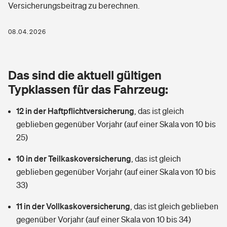
Versicherungsbeitrag zu berechnen.
Berufshaftpflichtversicherung
Rechts­schutz­ver­si­che­rung
Photovoltaik
Private Krankenversicherung
08.04.2026
Zur Übersicht
Fahrradversicherung
Wärmepumpen versichern
Zahnzusatzversicherung
Unfallversicherung
Tools
Das sind die aktuell gültigen
Glasversicherung
Dread-Disease-Versicherung
Typklassen für das Fahrzeug:
Kinderunfall­ver­si­che­rung
Rentenrechner: Wie viel Geld bekomme ich im Alter?
Vermieterrrechtsschutz
Tierkrankenversicherung
12 in der Haftpflichtversicherung
,
das ist gleich
Kinderinvalidität
geblieben gegenüber Vorjahr (auf einer Skala von 10 bis
Wer versichert was: Jetzt Versicherer finden
Mietkautionsversicherung
Zur Übersicht
25)
Reiseversicherung
Sie haben Fragen?
Restkreditversicherung
10 in der Teilkaskoversicherung
,
das ist gleich
Tools
geblieben gegenüber Vorjahr (auf einer Skala von 10 bis
Hundehalter-Haftpflicht
Zur Übersicht
33)
Pferdehalter-Haftpflicht
Wer versichert was: Jetzt Versicherer finden
11 in der Vollkaskoversicherung
,
das ist gleich geblieben
Tools
gegenüber Vorjahr (auf einer Skala von 10 bis 34)
Handyversicherung