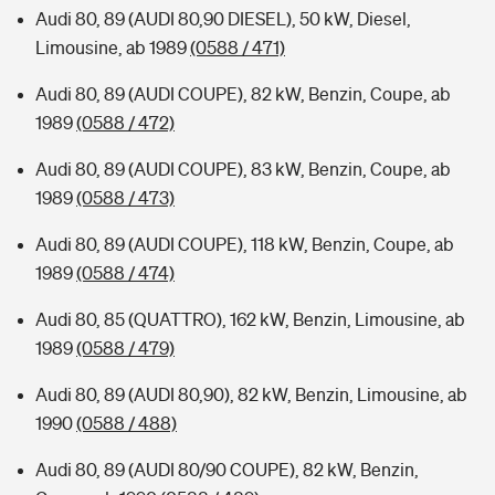
Audi 80, 89 (AUDI 80,90 DIESEL), 50 kW, Diesel,
Limousine, ab 1989
(0588 / 471)
Audi 80, 89 (AUDI COUPE), 82 kW, Benzin, Coupe, ab
1989
(0588 / 472)
Audi 80, 89 (AUDI COUPE), 83 kW, Benzin, Coupe, ab
1989
(0588 / 473)
Audi 80, 89 (AUDI COUPE), 118 kW, Benzin, Coupe, ab
1989
(0588 / 474)
Audi 80, 85 (QUATTRO), 162 kW, Benzin, Limousine, ab
1989
(0588 / 479)
Audi 80, 89 (AUDI 80,90), 82 kW, Benzin, Limousine, ab
1990
(0588 / 488)
Audi 80, 89 (AUDI 80/90 COUPE), 82 kW, Benzin,