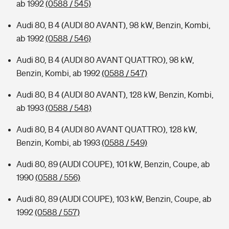
ab 1992
(0588 / 545)
Audi 80, B 4 (AUDI 80 AVANT), 98 kW, Benzin, Kombi,
ab 1992
(0588 / 546)
Audi 80, B 4 (AUDI 80 AVANT QUATTRO), 98 kW,
Benzin, Kombi, ab 1992
(0588 / 547)
Audi 80, B 4 (AUDI 80 AVANT), 128 kW, Benzin, Kombi,
ab 1993
(0588 / 548)
Audi 80, B 4 (AUDI 80 AVANT QUATTRO), 128 kW,
Benzin, Kombi, ab 1993
(0588 / 549)
Audi 80, 89 (AUDI COUPE), 101 kW, Benzin, Coupe, ab
1990
(0588 / 556)
Audi 80, 89 (AUDI COUPE), 103 kW, Benzin, Coupe, ab
1992
(0588 / 557)