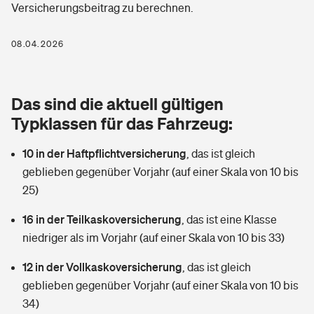
Versicherungsbeitrag zu berechnen.
Berufshaftpflichtversicherung
Rechts­schutz­ver­si­che­rung
Photovoltaik
Private Krankenversicherung
08.04.2026
Zur Übersicht
Fahrradversicherung
Wärmepumpen versichern
Zahnzusatzversicherung
Unfallversicherung
Tools
Das sind die aktuell gültigen
Glasversicherung
Dread-Disease-Versicherung
Typklassen für das Fahrzeug:
Kinderunfall­ver­si­che­rung
Rentenrechner: Wie viel Geld bekomme ich im Alter?
Vermieterrrechtsschutz
Tierkrankenversicherung
10 in der Haftpflichtversicherung
,
das ist gleich
Kinderinvalidität
geblieben gegenüber Vorjahr (auf einer Skala von 10 bis
Wer versichert was: Jetzt Versicherer finden
Mietkautionsversicherung
Zur Übersicht
25)
Reiseversicherung
Sie haben Fragen?
Restkreditversicherung
16 in der Teilkaskoversicherung
,
das ist eine Klasse
Tools
niedriger als im Vorjahr (auf einer Skala von 10 bis 33)
Hundehalter-Haftpflicht
Zur Übersicht
12 in der Vollkaskoversicherung
,
das ist gleich
Pferdehalter-Haftpflicht
Wer versichert was: Jetzt Versicherer finden
geblieben gegenüber Vorjahr (auf einer Skala von 10 bis
Tools
34)
Handyversicherung