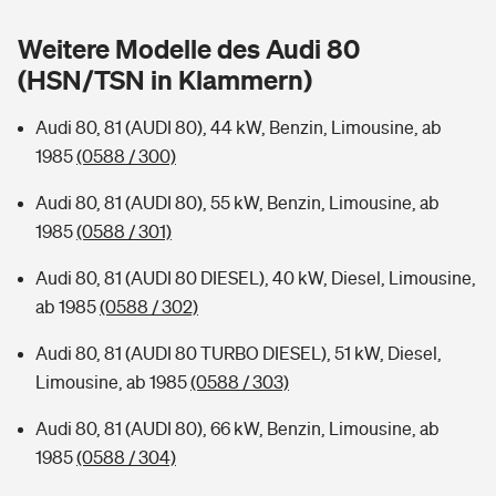
Sie haben Fragen?
Weitere Modelle des Audi 80
Hochwasser-Check: Wie gefährdet ist Ihr Haus?
Private Cyberversicherung
Rentenrechner: Wie viel Geld bekomme ich im Alter?
(HSN/TSN in Klammern)
Wer versichert was: Jetzt Versicherer finden
Musikinstrumentenversicherung
Audi 80, 81 (AUDI 80), 44 kW, Benzin, Limousine, ab
1985
(0588 / 300)
Sie haben Fragen?
Zur Übersicht
Audi 80, 81 (AUDI 80), 55 kW, Benzin, Limousine, ab
1985
(0588 / 301)
Tools
Audi 80, 81 (AUDI 80 DIESEL), 40 kW, Diesel, Limousine,
ab 1985
(0588 / 302)
Kinderunfall-Check: Mehr Sicherheit für deine Kids
Audi 80, 81 (AUDI 80 TURBO DIESEL), 51 kW, Diesel,
Typklassen: So ist Ihr Auto eingestuft
Limousine, ab 1985
(0588 / 303)
Audi 80, 81 (AUDI 80), 66 kW, Benzin, Limousine, ab
Sie haben Fragen?
1985
(0588 / 304)