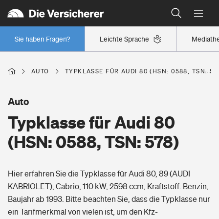
Typklassen: So ist Ihr Auto eingestuft
Wer versichert was: Jetzt Versicherer finden
Regionalklassen: So ist Ihre Region eingestuft
Sie haben Fragen?
Leichte Sprache
Mediath
Wer versichert was: Jetzt Versicherer finden
AUTO
TYPKLASSE FÜR AUDI 80 (HSN: 0588, TSN: 57
Beruf
Auto
Typklasse für Audi 80
Berufsunfähigkeitsversicherung
Wohnen
(HSN: 0588, TSN: 578)
Erwerbsunfähigkeitsversicherung
Wohngebäudeversicherung
Hier erfahren Sie die Typklasse für Audi 80, 89 (AUDI
Freizeit
Grundfähigkeitsversicherung
KABRIOLET), Cabrio, 110 kW, 2598 ccm, Kraftstoff: Benzin,
Hausratversicherung
Baujahr ab 1993. Bitte beachten Sie, dass die Typklasse nur
Arbeitsrechtsschutz
Pri­vate Haft­pflicht­
ein Tarifmerkmal von vielen ist, um den Kfz-
Gesundheit
Elementarversicherung