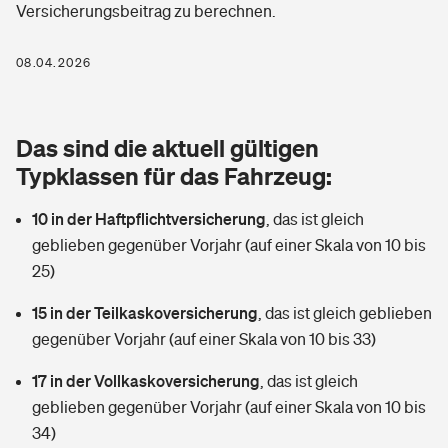
Versicherungsbeitrag zu berechnen.
Berufshaftpflichtversicherung
Rechts­schutz­ver­si­che­rung
Photovoltaik
Private Krankenversicherung
08.04.2026
Zur Übersicht
Fahrradversicherung
Wärmepumpen versichern
Zahnzusatzversicherung
Unfallversicherung
Tools
Das sind die aktuell gültigen
Glasversicherung
Dread-Disease-Versicherung
Typklassen für das Fahrzeug:
Kinderunfall­ver­si­che­rung
Rentenrechner: Wie viel Geld bekomme ich im Alter?
Vermieterrrechtsschutz
Tierkrankenversicherung
10 in der Haftpflichtversicherung
,
das ist gleich
Kinderinvalidität
geblieben gegenüber Vorjahr (auf einer Skala von 10 bis
Wer versichert was: Jetzt Versicherer finden
Mietkautionsversicherung
Zur Übersicht
25)
Reiseversicherung
Sie haben Fragen?
Restkreditversicherung
15 in der Teilkaskoversicherung
,
das ist gleich geblieben
Tools
gegenüber Vorjahr (auf einer Skala von 10 bis 33)
Hundehalter-Haftpflicht
Zur Übersicht
17 in der Vollkaskoversicherung
,
das ist gleich
Pferdehalter-Haftpflicht
Wer versichert was: Jetzt Versicherer finden
geblieben gegenüber Vorjahr (auf einer Skala von 10 bis
Tools
34)
Handyversicherung