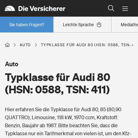
Typklassen: So ist Ihr Auto eingestuft
Wer versichert was: Jetzt Versicherer finden
Regionalklassen: So ist Ihre Region eingestuft
Sie haben Fragen?
Leichte Sprache
Mediath
Wer versichert was: Jetzt Versicherer finden
AUTO
TYPKLASSE FÜR AUDI 80 (HSN: 0588, TSN: 411
Beruf
Auto
Typklasse für Audi 80
Berufsunfähigkeitsversicherung
Wohnen
(HSN: 0588, TSN: 411)
Erwerbsunfähigkeitsversicherung
Wohngebäudeversicherung
Hier erfahren Sie die Typklasse für Audi 80, 85 (80,90
Freizeit
Grundfähigkeitsversicherung
QUATTRO), Limousine, 118 kW, 1970 ccm, Kraftstoff:
Hausratversicherung
Benzin, Baujahr ab 1987. Bitte beachten Sie, dass die
Arbeitsrechtsschutz
Pri­vate Haft­pflicht­
Typklasse nur ein Tarifmerkmal von vielen ist, um den Kfz-
Gesundheit
Elementarversicherung