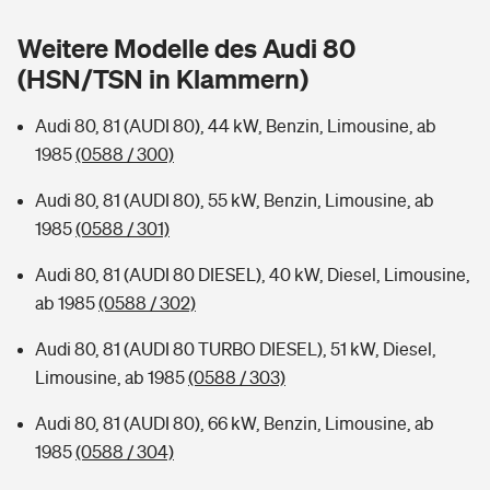
Sie haben Fragen?
Weitere Modelle des Audi 80
Hochwasser-Check: Wie gefährdet ist Ihr Haus?
Private Cyberversicherung
Rentenrechner: Wie viel Geld bekomme ich im Alter?
(HSN/TSN in Klammern)
Wer versichert was: Jetzt Versicherer finden
Musikinstrumentenversicherung
Audi 80, 81 (AUDI 80), 44 kW, Benzin, Limousine, ab
1985
(0588 / 300)
Sie haben Fragen?
Zur Übersicht
Audi 80, 81 (AUDI 80), 55 kW, Benzin, Limousine, ab
1985
(0588 / 301)
Tools
Audi 80, 81 (AUDI 80 DIESEL), 40 kW, Diesel, Limousine,
ab 1985
(0588 / 302)
Kinderunfall-Check: Mehr Sicherheit für deine Kids
Audi 80, 81 (AUDI 80 TURBO DIESEL), 51 kW, Diesel,
Typklassen: So ist Ihr Auto eingestuft
Limousine, ab 1985
(0588 / 303)
Audi 80, 81 (AUDI 80), 66 kW, Benzin, Limousine, ab
Sie haben Fragen?
1985
(0588 / 304)