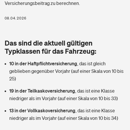
Versicherungsbeitrag zu berechnen.
Berufshaftpflichtversicherung
Rechts­schutz­ver­si­che­rung
Photovoltaik
Private Krankenversicherung
08.04.2026
Zur Übersicht
Fahrradversicherung
Wärmepumpen versichern
Zahnzusatzversicherung
Unfallversicherung
Tools
Das sind die aktuell gültigen
Glasversicherung
Dread-Disease-Versicherung
Typklassen für das Fahrzeug:
Kinderunfall­ver­si­che­rung
Rentenrechner: Wie viel Geld bekomme ich im Alter?
Vermieterrrechtsschutz
Tierkrankenversicherung
10 in der Haftpflichtversicherung
,
das ist gleich
Kinderinvalidität
geblieben gegenüber Vorjahr (auf einer Skala von 10 bis
Wer versichert was: Jetzt Versicherer finden
Mietkautionsversicherung
Zur Übersicht
25)
Reiseversicherung
Sie haben Fragen?
Restkreditversicherung
19 in der Teilkaskoversicherung
,
das ist eine Klasse
Tools
niedriger als im Vorjahr (auf einer Skala von 10 bis 33)
Hundehalter-Haftpflicht
Zur Übersicht
13 in der Vollkaskoversicherung
,
das ist eine Klasse
Pferdehalter-Haftpflicht
Wer versichert was: Jetzt Versicherer finden
niedriger als im Vorjahr (auf einer Skala von 10 bis 34)
Tools
Handyversicherung