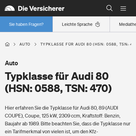
Typklassen: So ist Ihr Auto eingestuft
Wer versichert was: Jetzt Versicherer finden
Regionalklassen: So ist Ihre Region eingestuft
Sie haben Fragen?
Leichte Sprache
Mediath
Wer versichert was: Jetzt Versicherer finden
AUTO
TYPKLASSE FÜR AUDI 80 (HSN: 0588, TSN: 47
Beruf
Auto
Typklasse für Audi 80
Berufsunfähigkeitsversicherung
Wohnen
(HSN: 0588, TSN: 470)
Erwerbsunfähigkeitsversicherung
Wohngebäudeversicherung
Hier erfahren Sie die Typklasse für Audi 80, 89 (AUDI
Freizeit
Grundfähigkeitsversicherung
COUPE), Coupe, 125 kW, 2309 ccm, Kraftstoff: Benzin,
Hausratversicherung
Baujahr ab 1989. Bitte beachten Sie, dass die Typklasse nur
Arbeitsrechtsschutz
Pri­vate Haft­pflicht­
ein Tarifmerkmal von vielen ist, um den Kfz-
Gesundheit
Elementarversicherung