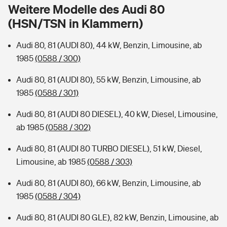
Sie haben Fragen?
Weitere Modelle des Audi 80
(HSN/TSN in Klammern)
Hochwasser-Check: Wie gefährdet ist Ihr Haus?
Private Cyberversicherung
Rentenrechner: Wie viel Geld bekomme ich im Alter?
Audi 80, 81 (AUDI 80), 44 kW, Benzin, Limousine, ab
Wer versichert was: Jetzt Versicherer finden
Musikinstrumentenversicherung
1985
(0588 / 300)
Sie haben Fragen?
Zur Übersicht
Audi 80, 81 (AUDI 80), 55 kW, Benzin, Limousine, ab
1985
(0588 / 301)
Tools
Audi 80, 81 (AUDI 80 DIESEL), 40 kW, Diesel, Limousine,
ab 1985
(0588 / 302)
Kinderunfall-Check: Mehr Sicherheit für deine Kids
Audi 80, 81 (AUDI 80 TURBO DIESEL), 51 kW, Diesel,
Limousine, ab 1985
(0588 / 303)
Typklassen: So ist Ihr Auto eingestuft
Audi 80, 81 (AUDI 80), 66 kW, Benzin, Limousine, ab
1985
(0588 / 304)
Sie haben Fragen?
Audi 80, 81 (AUDI 80 GLE), 82 kW, Benzin, Limousine, ab