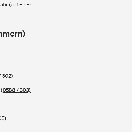
ahr (auf einer
ammern)
/ 302)
5
(0588 / 303)
05)