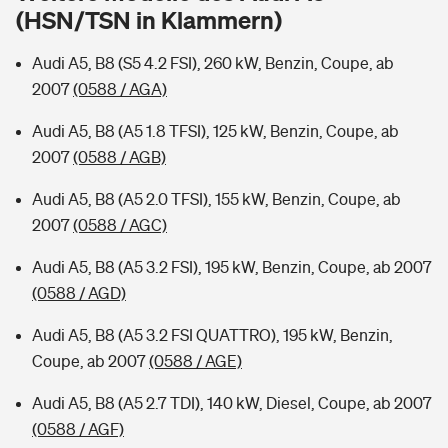
Sie haben Fragen?
(HSN/TSN in Klammern)
Hochwasser-Check: Wie gefährdet ist Ihr Haus?
Private Cyberversicherung
Rentenrechner: Wie viel Geld bekomme ich im Alter?
Audi A5, B8 (S5 4.2 FSI), 260 kW, Benzin, Coupe, ab
2007
(0588 / AGA)
Wer versichert was: Jetzt Versicherer finden
Musikinstrumentenversicherung
Audi A5, B8 (A5 1.8 TFSI), 125 kW, Benzin, Coupe, ab
Sie haben Fragen?
Zur Übersicht
2007
(0588 / AGB)
Audi A5, B8 (A5 2.0 TFSI), 155 kW, Benzin, Coupe, ab
Tools
2007
(0588 / AGC)
Audi A5, B8 (A5 3.2 FSI), 195 kW, Benzin, Coupe, ab 2007
Kinderunfall-Check: Mehr Sicherheit für deine Kids
(0588 / AGD)
Audi A5, B8 (A5 3.2 FSI QUATTRO), 195 kW, Benzin,
Typklassen: So ist Ihr Auto eingestuft
Coupe, ab 2007
(0588 / AGE)
Sie haben Fragen?
Audi A5, B8 (A5 2.7 TDI), 140 kW, Diesel, Coupe, ab 2007
(0588 / AGF)