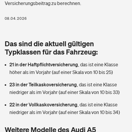
Versicherungsbeitrag zu berechnen.
Berufshaftpflichtversicherung
Rechts­schutz­ver­si­che­rung
Photovoltaik
Private Krankenversicherung
08.04.2026
Zur Übersicht
Fahrradversicherung
Wärmepumpen versichern
Zahnzusatzversicherung
Unfallversicherung
Tools
Das sind die aktuell gültigen
Glasversicherung
Dread-Disease-Versicherung
Typklassen für das Fahrzeug:
Kinderunfall­ver­si­che­rung
Rentenrechner: Wie viel Geld bekomme ich im Alter?
Vermieterrrechtsschutz
Tierkrankenversicherung
21 in der Haftpflichtversicherung
,
das ist eine Klasse
Kinderinvalidität
höher als im Vorjahr (auf einer Skala von 10 bis 25)
Wer versichert was: Jetzt Versicherer finden
Mietkautionsversicherung
Zur Übersicht
23 in der Teilkaskoversicherung
,
das ist eine Klasse
Reiseversicherung
Sie haben Fragen?
Restkreditversicherung
niedriger als im Vorjahr (auf einer Skala von 10 bis 33)
Tools
Hundehalter-Haftpflicht
22 in der Vollkaskoversicherung
,
das ist eine Klasse
Zur Übersicht
niedriger als im Vorjahr (auf einer Skala von 10 bis 34)
Pferdehalter-Haftpflicht
Wer versichert was: Jetzt Versicherer finden
Tools
Weitere Modelle des Audi A5
Handyversicherung