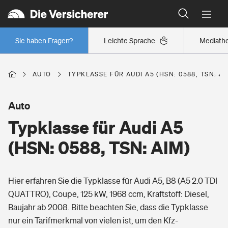
Typklassen: So ist Ihr Auto eingestuft
Wer versichert was: Jetzt Versicherer finden
Regionalklassen: So ist Ihre Region eingestuft
Sie haben Fragen?
Leichte Sprache
Mediath
Wer versichert was: Jetzt Versicherer finden
AUTO
TYPKLASSE FÜR AUDI A5 (HSN: 0588, TSN: AI
Beruf
Auto
Typklasse für Audi A5
Berufsunfähigkeitsversicherung
Wohnen
(HSN: 0588, TSN: AIM)
Erwerbsunfähigkeitsversicherung
Wohngebäudeversicherung
Hier erfahren Sie die Typklasse für Audi A5, B8 (A5 2.0 TDI
Freizeit
Grundfähigkeitsversicherung
QUATTRO), Coupe, 125 kW, 1968 ccm, Kraftstoff: Diesel,
Hausratversicherung
Baujahr ab 2008. Bitte beachten Sie, dass die Typklasse
Arbeitsrechtsschutz
Pri­vate Haft­pflicht­
nur ein Tarifmerkmal von vielen ist, um den Kfz-
Gesundheit
Elementarversicherung