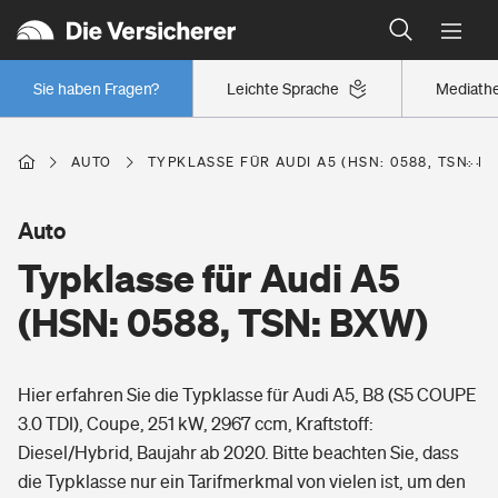
Typklassen: So ist Ihr Auto eingestuft
Wer versichert was: Jetzt Versicherer finden
Regionalklassen: So ist Ihre Region eingestuft
Sie haben Fragen?
Leichte Sprache
Mediath
Wer versichert was: Jetzt Versicherer finden
AUTO
TYPKLASSE FÜR AUDI A5 (HSN: 0588, TSN: B
Beruf
Auto
Typklasse für Audi A5
Berufsunfähigkeitsversicherung
Wohnen
(HSN: 0588, TSN: BXW)
Erwerbsunfähigkeitsversicherung
Wohngebäudeversicherung
Hier erfahren Sie die Typklasse für Audi A5, B8 (S5 COUPE
Freizeit
Grundfähigkeitsversicherung
3.0 TDI), Coupe, 251 kW, 2967 ccm, Kraftstoff:
Hausratversicherung
Diesel/Hybrid, Baujahr ab 2020. Bitte beachten Sie, dass
Arbeitsrechtsschutz
Pri­vate Haft­pflicht­
die Typklasse nur ein Tarifmerkmal von vielen ist, um den
Gesundheit
Elementarversicherung