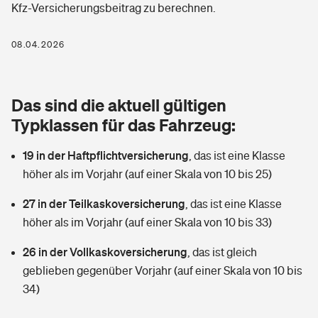
Kfz-Versicherungsbeitrag zu berechnen.
Berufshaftpflichtversicherung
Rechts­schutz­ver­si­che­rung
Photovoltaik
Private Krankenversicherung
08.04.2026
Zur Übersicht
Fahrradversicherung
Wärmepumpen versichern
Zahnzusatzversicherung
Unfallversicherung
Tools
Das sind die aktuell gültigen
Glasversicherung
Dread-Disease-Versicherung
Typklassen für das Fahrzeug:
Kinderunfall­ver­si­che­rung
Rentenrechner: Wie viel Geld bekomme ich im Alter?
Vermieterrrechtsschutz
Tierkrankenversicherung
19 in der Haftpflichtversicherung
,
das ist eine Klasse
Kinderinvalidität
höher als im Vorjahr (auf einer Skala von 10 bis 25)
Wer versichert was: Jetzt Versicherer finden
Mietkautionsversicherung
Zur Übersicht
27 in der Teilkaskoversicherung
,
das ist eine Klasse
Reiseversicherung
Sie haben Fragen?
Restkreditversicherung
höher als im Vorjahr (auf einer Skala von 10 bis 33)
Tools
Hundehalter-Haftpflicht
26 in der Vollkaskoversicherung
,
das ist gleich
Zur Übersicht
geblieben gegenüber Vorjahr (auf einer Skala von 10 bis
Pferdehalter-Haftpflicht
Wer versichert was: Jetzt Versicherer finden
34)
Tools
Handyversicherung