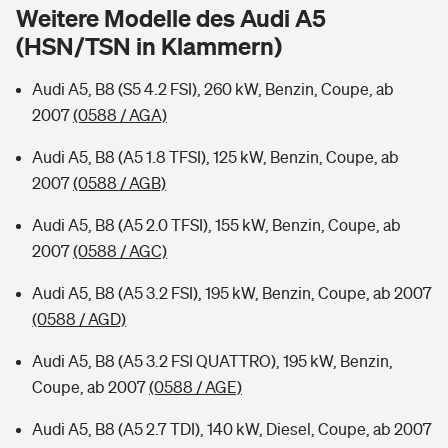
Sie haben Fragen?
Weitere Modelle des Audi A5
(HSN/TSN in Klammern)
Hochwasser-Check: Wie gefährdet ist Ihr Haus?
Private Cyberversicherung
Rentenrechner: Wie viel Geld bekomme ich im Alter?
Audi A5, B8 (S5 4.2 FSI), 260 kW, Benzin, Coupe, ab
Wer versichert was: Jetzt Versicherer finden
Musikinstrumentenversicherung
2007
(0588 / AGA)
Sie haben Fragen?
Zur Übersicht
Audi A5, B8 (A5 1.8 TFSI), 125 kW, Benzin, Coupe, ab
2007
(0588 / AGB)
Tools
Audi A5, B8 (A5 2.0 TFSI), 155 kW, Benzin, Coupe, ab
2007
(0588 / AGC)
Kinderunfall-Check: Mehr Sicherheit für deine Kids
Audi A5, B8 (A5 3.2 FSI), 195 kW, Benzin, Coupe, ab 2007
(0588 / AGD)
Typklassen: So ist Ihr Auto eingestuft
Audi A5, B8 (A5 3.2 FSI QUATTRO), 195 kW, Benzin,
Coupe, ab 2007
(0588 / AGE)
Sie haben Fragen?
Audi A5, B8 (A5 2.7 TDI), 140 kW, Diesel, Coupe, ab 2007