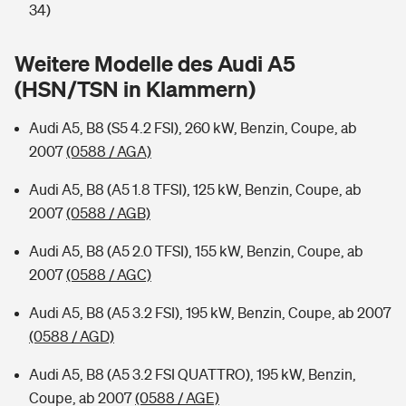
Sie haben Fragen?
34)
Hochwasser-Check: Wie gefährdet ist Ihr Haus?
Private Cyberversicherung
Rentenrechner: Wie viel Geld bekomme ich im Alter?
Weitere Modelle des Audi A5
(HSN/TSN in Klammern)
Wer versichert was: Jetzt Versicherer finden
Musikinstrumentenversicherung
Audi A5, B8 (S5 4.2 FSI), 260 kW, Benzin, Coupe, ab
Sie haben Fragen?
Zur Übersicht
2007
(0588 / AGA)
Audi A5, B8 (A5 1.8 TFSI), 125 kW, Benzin, Coupe, ab
Tools
2007
(0588 / AGB)
Audi A5, B8 (A5 2.0 TFSI), 155 kW, Benzin, Coupe, ab
Kinderunfall-Check: Mehr Sicherheit für deine Kids
2007
(0588 / AGC)
Typklassen: So ist Ihr Auto eingestuft
Audi A5, B8 (A5 3.2 FSI), 195 kW, Benzin, Coupe, ab 2007
(0588 / AGD)
Sie haben Fragen?
Audi A5, B8 (A5 3.2 FSI QUATTRO), 195 kW, Benzin,
Coupe, ab 2007
(0588 / AGE)