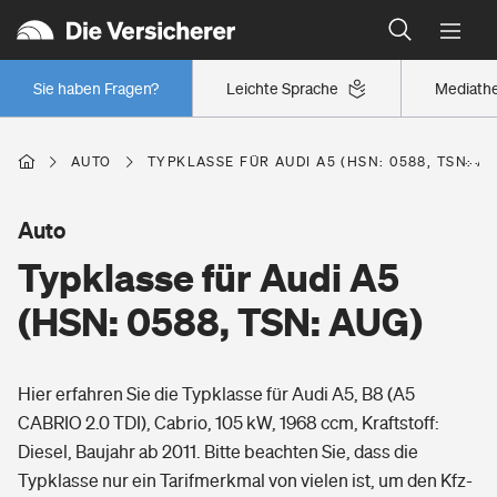
Typklassen: So ist Ihr Auto eingestuft
Wer versichert was: Jetzt Versicherer finden
Regionalklassen: So ist Ihre Region eingestuft
Sie haben Fragen?
Leichte Sprache
Mediath
Wer versichert was: Jetzt Versicherer finden
AUTO
TYPKLASSE FÜR AUDI A5 (HSN: 0588, TSN: A
Beruf
Auto
Typklasse für Audi A5
Berufsunfähigkeitsversicherung
Wohnen
(HSN: 0588, TSN: AUG)
Erwerbsunfähigkeitsversicherung
Wohngebäudeversicherung
Hier erfahren Sie die Typklasse für Audi A5, B8 (A5
Freizeit
Grundfähigkeitsversicherung
CABRIO 2.0 TDI), Cabrio, 105 kW, 1968 ccm, Kraftstoff:
Hausratversicherung
Diesel, Baujahr ab 2011. Bitte beachten Sie, dass die
Arbeitsrechtsschutz
Pri­vate Haft­pflicht­
Typklasse nur ein Tarifmerkmal von vielen ist, um den Kfz-
Gesundheit
Elementarversicherung