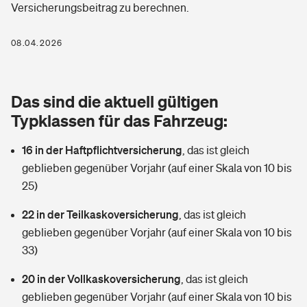
Versicherungsbeitrag zu berechnen.
Berufshaftpflichtversicherung
Rechts­schutz­ver­si­che­rung
Photovoltaik
Private Krankenversicherung
08.04.2026
Zur Übersicht
Fahrradversicherung
Wärmepumpen versichern
Zahnzusatzversicherung
Unfallversicherung
Tools
Das sind die aktuell gültigen
Glasversicherung
Dread-Disease-Versicherung
Typklassen für das Fahrzeug:
Kinderunfall­ver­si­che­rung
Rentenrechner: Wie viel Geld bekomme ich im Alter?
Vermieterrrechtsschutz
Tierkrankenversicherung
16 in der Haftpflichtversicherung
,
das ist gleich
Kinderinvalidität
geblieben gegenüber Vorjahr (auf einer Skala von 10 bis
Wer versichert was: Jetzt Versicherer finden
Mietkautionsversicherung
Zur Übersicht
25)
Reiseversicherung
Sie haben Fragen?
Restkreditversicherung
22 in der Teilkaskoversicherung
,
das ist gleich
Tools
geblieben gegenüber Vorjahr (auf einer Skala von 10 bis
Hundehalter-Haftpflicht
Zur Übersicht
33)
Pferdehalter-Haftpflicht
Wer versichert was: Jetzt Versicherer finden
20 in der Vollkaskoversicherung
,
das ist gleich
Tools
geblieben gegenüber Vorjahr (auf einer Skala von 10 bis
Handyversicherung