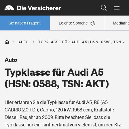
Typklassen: So ist Ihr Auto eingestuft
Wer versichert was: Jetzt Versicherer finden
Regionalklassen: So ist Ihre Region eingestuft
Sie haben Fragen?
Leichte Sprache
Mediath
Wer versichert was: Jetzt Versicherer finden
AUTO
TYPKLASSE FÜR AUDI A5 (HSN: 0588, TSN: AK
Beruf
Auto
Typklasse für Audi A5
Berufsunfähigkeitsversicherung
Wohnen
(HSN: 0588, TSN: AKT)
Erwerbsunfähigkeitsversicherung
Wohngebäudeversicherung
Hier erfahren Sie die Typklasse für Audi A5, B8 (A5
Freizeit
Grundfähigkeitsversicherung
CABRIO 2.0 TDI), Cabrio, 120 kW, 1968 ccm, Kraftstoff:
Hausratversicherung
Diesel, Baujahr ab 2009. Bitte beachten Sie, dass die
Arbeitsrechtsschutz
Pri­vate Haft­pflicht­
Typklasse nur ein Tarifmerkmal von vielen ist, um den Kfz-
Gesundheit
Elementarversicherung