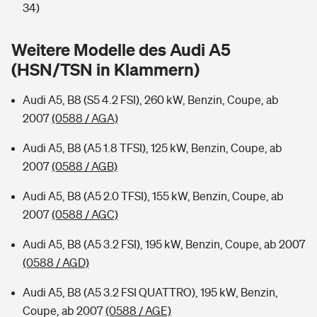
Sie haben Fragen?
34)
Hochwasser-Check: Wie gefährdet ist Ihr Haus?
Private Cyberversicherung
Rentenrechner: Wie viel Geld bekomme ich im Alter?
Weitere Modelle des Audi A5
(HSN/TSN in Klammern)
Wer versichert was: Jetzt Versicherer finden
Musikinstrumentenversicherung
Audi A5, B8 (S5 4.2 FSI), 260 kW, Benzin, Coupe, ab
Sie haben Fragen?
Zur Übersicht
2007
(0588 / AGA)
Audi A5, B8 (A5 1.8 TFSI), 125 kW, Benzin, Coupe, ab
Tools
2007
(0588 / AGB)
Audi A5, B8 (A5 2.0 TFSI), 155 kW, Benzin, Coupe, ab
Kinderunfall-Check: Mehr Sicherheit für deine Kids
2007
(0588 / AGC)
Typklassen: So ist Ihr Auto eingestuft
Audi A5, B8 (A5 3.2 FSI), 195 kW, Benzin, Coupe, ab 2007
(0588 / AGD)
Sie haben Fragen?
Audi A5, B8 (A5 3.2 FSI QUATTRO), 195 kW, Benzin,
Coupe, ab 2007
(0588 / AGE)