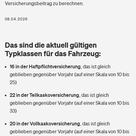
Versicherungsbeitrag zu berechnen.
Berufshaftpflichtversicherung
Rechts­schutz­ver­si­che­rung
Photovoltaik
Private Krankenversicherung
08.04.2026
Zur Übersicht
Fahrradversicherung
Wärmepumpen versichern
Zahnzusatzversicherung
Unfallversicherung
Tools
Das sind die aktuell gültigen
Glasversicherung
Dread-Disease-Versicherung
Typklassen für das Fahrzeug:
Kinderunfall­ver­si­che­rung
Rentenrechner: Wie viel Geld bekomme ich im Alter?
Vermieterrrechtsschutz
Tierkrankenversicherung
16 in der Haftpflichtversicherung
,
das ist gleich
Kinderinvalidität
geblieben gegenüber Vorjahr (auf einer Skala von 10 bis
Wer versichert was: Jetzt Versicherer finden
Mietkautionsversicherung
Zur Übersicht
25)
Reiseversicherung
Sie haben Fragen?
Restkreditversicherung
22 in der Teilkaskoversicherung
,
das ist gleich
Tools
geblieben gegenüber Vorjahr (auf einer Skala von 10 bis
Hundehalter-Haftpflicht
Zur Übersicht
33)
Pferdehalter-Haftpflicht
Wer versichert was: Jetzt Versicherer finden
20 in der Vollkaskoversicherung
,
das ist gleich
Tools
geblieben gegenüber Vorjahr (auf einer Skala von 10 bis
Handyversicherung