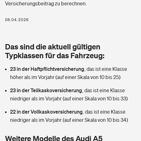
Versicherungsbeitrag zu berechnen.
Berufshaftpflichtversicherung
Rechts­schutz­ver­si­che­rung
Photovoltaik
Private Krankenversicherung
08.04.2026
Zur Übersicht
Fahrradversicherung
Wärmepumpen versichern
Zahnzusatzversicherung
Unfallversicherung
Tools
Das sind die aktuell gültigen
Glasversicherung
Dread-Disease-Versicherung
Typklassen für das Fahrzeug:
Kinderunfall­ver­si­che­rung
Rentenrechner: Wie viel Geld bekomme ich im Alter?
Vermieterrrechtsschutz
Tierkrankenversicherung
23 in der Haftpflichtversicherung
,
das ist eine Klasse
Kinderinvalidität
höher als im Vorjahr (auf einer Skala von 10 bis 25)
Wer versichert was: Jetzt Versicherer finden
Mietkautionsversicherung
Zur Übersicht
23 in der Teilkaskoversicherung
,
das ist eine Klasse
Reiseversicherung
Sie haben Fragen?
Restkreditversicherung
niedriger als im Vorjahr (auf einer Skala von 10 bis 33)
Tools
Hundehalter-Haftpflicht
22 in der Vollkaskoversicherung
,
das ist eine Klasse
Zur Übersicht
niedriger als im Vorjahr (auf einer Skala von 10 bis 34)
Pferdehalter-Haftpflicht
Wer versichert was: Jetzt Versicherer finden
Tools
Weitere Modelle des Audi A5
Handyversicherung