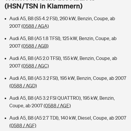
Sie haben Fragen?
(HSN/TSN in Klammern)
Hochwasser-Check: Wie gefährdet ist Ihr Haus?
Private Cyberversicherung
Rentenrechner: Wie viel Geld bekomme ich im Alter?
Audi A5, B8 (S5 4.2 FSI), 260 kW, Benzin, Coupe, ab
2007
(0588 / AGA)
Wer versichert was: Jetzt Versicherer finden
Musikinstrumentenversicherung
Audi A5, B8 (A5 1.8 TFSI), 125 kW, Benzin, Coupe, ab
Sie haben Fragen?
Zur Übersicht
2007
(0588 / AGB)
Audi A5, B8 (A5 2.0 TFSI), 155 kW, Benzin, Coupe, ab
Tools
2007
(0588 / AGC)
Audi A5, B8 (A5 3.2 FSI), 195 kW, Benzin, Coupe, ab 2007
Kinderunfall-Check: Mehr Sicherheit für deine Kids
(0588 / AGD)
Audi A5, B8 (A5 3.2 FSI QUATTRO), 195 kW, Benzin,
Typklassen: So ist Ihr Auto eingestuft
Coupe, ab 2007
(0588 / AGE)
Sie haben Fragen?
Audi A5, B8 (A5 2.7 TDI), 140 kW, Diesel, Coupe, ab 2007
(0588 / AGF)