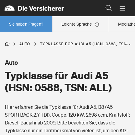
Typklassen: So ist Ihr Auto eingestuft
Wer versichert was: Jetzt Versicherer finden
Regionalklassen: So ist Ihre Region eingestuft
Sie haben Fragen?
Leichte Sprache
Mediath
Wer versichert was: Jetzt Versicherer finden
AUTO
TYPKLASSE FÜR AUDI A5 (HSN: 0588, TSN: AL
Beruf
Auto
Typklasse für Audi A5
Berufsunfähigkeitsversicherung
Wohnen
(HSN: 0588, TSN: ALL)
Erwerbsunfähigkeitsversicherung
Wohngebäudeversicherung
Hier erfahren Sie die Typklasse für Audi A5, B8 (A5
Freizeit
Grundfähigkeitsversicherung
SPORTBACK 2.7 TDI), Coupe, 120 kW, 2698 ccm, Kraftstoff:
Hausratversicherung
Diesel, Baujahr ab 2009. Bitte beachten Sie, dass die
Arbeitsrechtsschutz
Pri­vate Haft­pflicht­
Typklasse nur ein Tarifmerkmal von vielen ist, um den Kfz-
Gesundheit
Elementarversicherung