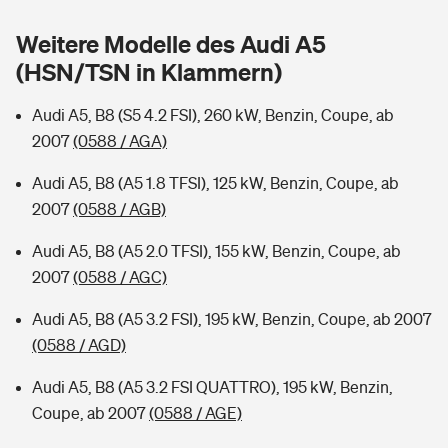
Sie haben Fragen?
Weitere Modelle des Audi A5
Hochwasser-Check: Wie gefährdet ist Ihr Haus?
Private Cyberversicherung
Rentenrechner: Wie viel Geld bekomme ich im Alter?
(HSN/TSN in Klammern)
Wer versichert was: Jetzt Versicherer finden
Musikinstrumentenversicherung
Audi A5, B8 (S5 4.2 FSI), 260 kW, Benzin, Coupe, ab
2007
(0588 / AGA)
Sie haben Fragen?
Zur Übersicht
Audi A5, B8 (A5 1.8 TFSI), 125 kW, Benzin, Coupe, ab
2007
(0588 / AGB)
Tools
Audi A5, B8 (A5 2.0 TFSI), 155 kW, Benzin, Coupe, ab
2007
(0588 / AGC)
Kinderunfall-Check: Mehr Sicherheit für deine Kids
Audi A5, B8 (A5 3.2 FSI), 195 kW, Benzin, Coupe, ab 2007
Typklassen: So ist Ihr Auto eingestuft
(0588 / AGD)
Audi A5, B8 (A5 3.2 FSI QUATTRO), 195 kW, Benzin,
Sie haben Fragen?
Coupe, ab 2007
(0588 / AGE)