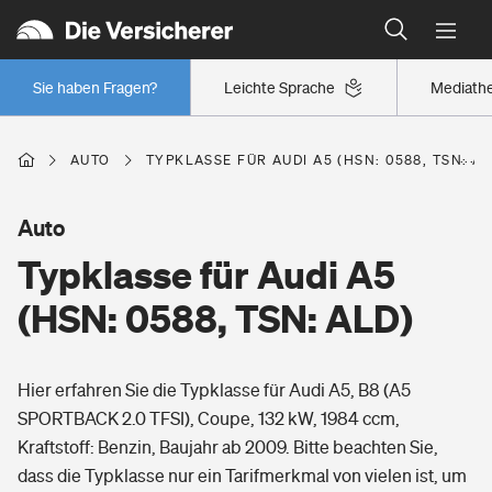
Typklassen: So ist Ihr Auto eingestuft
Wer versichert was: Jetzt Versicherer finden
Regionalklassen: So ist Ihre Region eingestuft
Sie haben Fragen?
Leichte Sprache
Mediath
Wer versichert was: Jetzt Versicherer finden
AUTO
TYPKLASSE FÜR AUDI A5 (HSN: 0588, TSN: AL
Beruf
Auto
Typklasse für Audi A5
Berufsunfähigkeitsversicherung
Wohnen
(HSN: 0588, TSN: ALD)
Erwerbsunfähigkeitsversicherung
Wohngebäudeversicherung
Hier erfahren Sie die Typklasse für Audi A5, B8 (A5
Freizeit
Grundfähigkeitsversicherung
SPORTBACK 2.0 TFSI), Coupe, 132 kW, 1984 ccm,
Hausratversicherung
Kraftstoff: Benzin, Baujahr ab 2009. Bitte beachten Sie,
Arbeitsrechtsschutz
Pri­vate Haft­pflicht­
dass die Typklasse nur ein Tarifmerkmal von vielen ist, um
Gesundheit
Elementarversicherung