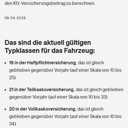
den Kfz-Versicherungsbeitrag zu berechnen.
Berufshaftpflichtversicherung
Rechts­schutz­ver­si­che­rung
Photovoltaik
Private Krankenversicherung
08.04.2026
Zur Übersicht
Fahrradversicherung
Wärmepumpen versichern
Zahnzusatzversicherung
Unfallversicherung
Tools
Das sind die aktuell gültigen
Glasversicherung
Dread-Disease-Versicherung
Typklassen für das Fahrzeug:
Kinderunfall­ver­si­che­rung
Rentenrechner: Wie viel Geld bekomme ich im Alter?
Vermieterrrechtsschutz
Tierkrankenversicherung
19 in der Haftpflichtversicherung
,
das ist gleich
Kinderinvalidität
geblieben gegenüber Vorjahr (auf einer Skala von 10 bis
Wer versichert was: Jetzt Versicherer finden
Mietkautionsversicherung
Zur Übersicht
25)
Reiseversicherung
Sie haben Fragen?
Restkreditversicherung
21 in der Teilkaskoversicherung
,
das ist gleich geblieben
Tools
gegenüber Vorjahr (auf einer Skala von 10 bis 33)
Hundehalter-Haftpflicht
Zur Übersicht
20 in der Vollkaskoversicherung
,
das ist gleich
Pferdehalter-Haftpflicht
Wer versichert was: Jetzt Versicherer finden
geblieben gegenüber Vorjahr (auf einer Skala von 10 bis
Tools
34)
Handyversicherung