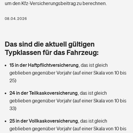
um den Kfz-Versicherungsbeitrag zu berechnen.
Berufshaftpflichtversicherung
Rechts­schutz­ver­si­che­rung
Photovoltaik
Private Krankenversicherung
08.04.2026
Zur Übersicht
Fahrradversicherung
Wärmepumpen versichern
Zahnzusatzversicherung
Unfallversicherung
Tools
Das sind die aktuell gültigen
Glasversicherung
Dread-Disease-Versicherung
Typklassen für das Fahrzeug:
Kinderunfall­ver­si­che­rung
Rentenrechner: Wie viel Geld bekomme ich im Alter?
Vermieterrrechtsschutz
Tierkrankenversicherung
15 in der Haftpflichtversicherung
,
das ist gleich
Kinderinvalidität
geblieben gegenüber Vorjahr (auf einer Skala von 10 bis
Wer versichert was: Jetzt Versicherer finden
Mietkautionsversicherung
Zur Übersicht
25)
Reiseversicherung
Sie haben Fragen?
Restkreditversicherung
24 in der Teilkaskoversicherung
,
das ist gleich
Tools
geblieben gegenüber Vorjahr (auf einer Skala von 10 bis
Hundehalter-Haftpflicht
Zur Übersicht
33)
Pferdehalter-Haftpflicht
Wer versichert was: Jetzt Versicherer finden
25 in der Vollkaskoversicherung
,
das ist gleich
Tools
geblieben gegenüber Vorjahr (auf einer Skala von 10 bis
Handyversicherung