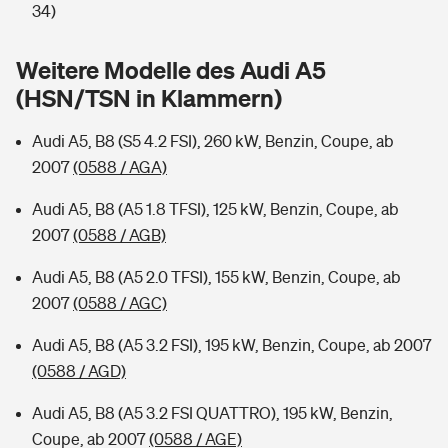
Sie haben Fragen?
34)
Hochwasser-Check: Wie gefährdet ist Ihr Haus?
Private Cyberversicherung
Rentenrechner: Wie viel Geld bekomme ich im Alter?
Weitere Modelle des Audi A5
(HSN/TSN in Klammern)
Wer versichert was: Jetzt Versicherer finden
Musikinstrumentenversicherung
Audi A5, B8 (S5 4.2 FSI), 260 kW, Benzin, Coupe, ab
Sie haben Fragen?
Zur Übersicht
2007
(0588 / AGA)
Audi A5, B8 (A5 1.8 TFSI), 125 kW, Benzin, Coupe, ab
Tools
2007
(0588 / AGB)
Audi A5, B8 (A5 2.0 TFSI), 155 kW, Benzin, Coupe, ab
Kinderunfall-Check: Mehr Sicherheit für deine Kids
2007
(0588 / AGC)
Typklassen: So ist Ihr Auto eingestuft
Audi A5, B8 (A5 3.2 FSI), 195 kW, Benzin, Coupe, ab 2007
(0588 / AGD)
Sie haben Fragen?
Audi A5, B8 (A5 3.2 FSI QUATTRO), 195 kW, Benzin,
Coupe, ab 2007
(0588 / AGE)