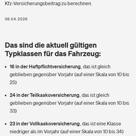
Kfz-Versicherungsbeitrag zu berechnen.
Berufshaftpflichtversicherung
Rechts­schutz­ver­si­che­rung
Photovoltaik
Private Krankenversicherung
08.04.2026
Zur Übersicht
Fahrradversicherung
Wärmepumpen versichern
Zahnzusatzversicherung
Unfallversicherung
Tools
Das sind die aktuell gültigen
Glasversicherung
Dread-Disease-Versicherung
Typklassen für das Fahrzeug:
Kinderunfall­ver­si­che­rung
Rentenrechner: Wie viel Geld bekomme ich im Alter?
Vermieterrrechtsschutz
Tierkrankenversicherung
16 in der Haftpflichtversicherung
,
das ist gleich
Kinderinvalidität
geblieben gegenüber Vorjahr (auf einer Skala von 10 bis
Wer versichert was: Jetzt Versicherer finden
Mietkautionsversicherung
Zur Übersicht
25)
Reiseversicherung
Sie haben Fragen?
Restkreditversicherung
24 in der Teilkaskoversicherung
,
das ist gleich
Tools
geblieben gegenüber Vorjahr (auf einer Skala von 10 bis
Hundehalter-Haftpflicht
Zur Übersicht
33)
Pferdehalter-Haftpflicht
Wer versichert was: Jetzt Versicherer finden
23 in der Vollkaskoversicherung
,
das ist eine Klasse
Tools
niedriger als im Vorjahr (auf einer Skala von 10 bis 34)
Handyversicherung