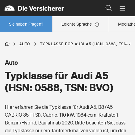
Typklassen: So ist Ihr Auto eingestuft
Wer versichert was: Jetzt Versicherer finden
Regionalklassen: So ist Ihre Region eingestuft
Sie haben Fragen?
Leichte Sprache
Mediath
Wer versichert was: Jetzt Versicherer finden
AUTO
TYPKLASSE FÜR AUDI A5 (HSN: 0588, TSN: B
Beruf
Auto
Typklasse für Audi A5
Berufsunfähigkeitsversicherung
Wohnen
(HSN: 0588, TSN: BVO)
Erwerbsunfähigkeitsversicherung
Wohngebäudeversicherung
Hier erfahren Sie die Typklasse für Audi A5, B8 (A5
Freizeit
Grundfähigkeitsversicherung
CABRIO 35 TFSI), Cabrio, 110 kW, 1984 ccm, Kraftstoff:
Hausratversicherung
Benzin/Hybrid, Baujahr ab 2020. Bitte beachten Sie, dass
Arbeitsrechtsschutz
Pri­vate Haft­pflicht­
die Typklasse nur ein Tarifmerkmal von vielen ist, um den
Gesundheit
Elementarversicherung