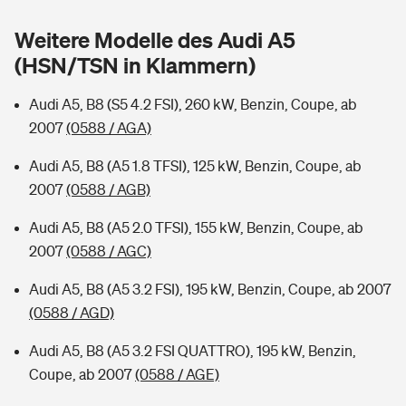
Sie haben Fragen?
Weitere Modelle des Audi A5
Hochwasser-Check: Wie gefährdet ist Ihr Haus?
Private Cyberversicherung
Rentenrechner: Wie viel Geld bekomme ich im Alter?
(HSN/TSN in Klammern)
Wer versichert was: Jetzt Versicherer finden
Musikinstrumentenversicherung
Audi A5, B8 (S5 4.2 FSI), 260 kW, Benzin, Coupe, ab
2007
(0588 / AGA)
Sie haben Fragen?
Zur Übersicht
Audi A5, B8 (A5 1.8 TFSI), 125 kW, Benzin, Coupe, ab
2007
(0588 / AGB)
Tools
Audi A5, B8 (A5 2.0 TFSI), 155 kW, Benzin, Coupe, ab
2007
(0588 / AGC)
Kinderunfall-Check: Mehr Sicherheit für deine Kids
Audi A5, B8 (A5 3.2 FSI), 195 kW, Benzin, Coupe, ab 2007
Typklassen: So ist Ihr Auto eingestuft
(0588 / AGD)
Audi A5, B8 (A5 3.2 FSI QUATTRO), 195 kW, Benzin,
Sie haben Fragen?
Coupe, ab 2007
(0588 / AGE)