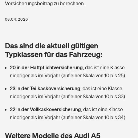
Versicherungsbeitrag zu berechnen.
Berufshaftpflichtversicherung
Rechts­schutz­ver­si­che­rung
Photovoltaik
Private Krankenversicherung
08.04.2026
Zur Übersicht
Fahrradversicherung
Wärmepumpen versichern
Zahnzusatzversicherung
Unfallversicherung
Tools
Das sind die aktuell gültigen
Glasversicherung
Dread-Disease-Versicherung
Typklassen für das Fahrzeug:
Kinderunfall­ver­si­che­rung
Rentenrechner: Wie viel Geld bekomme ich im Alter?
Vermieterrrechtsschutz
Tierkrankenversicherung
20 in der Haftpflichtversicherung
,
das ist eine Klasse
Kinderinvalidität
niedriger als im Vorjahr (auf einer Skala von 10 bis 25)
Wer versichert was: Jetzt Versicherer finden
Mietkautionsversicherung
Zur Übersicht
23 in der Teilkaskoversicherung
,
das ist eine Klasse
Reiseversicherung
Sie haben Fragen?
Restkreditversicherung
niedriger als im Vorjahr (auf einer Skala von 10 bis 33)
Tools
Hundehalter-Haftpflicht
22 in der Vollkaskoversicherung
,
das ist eine Klasse
Zur Übersicht
niedriger als im Vorjahr (auf einer Skala von 10 bis 34)
Pferdehalter-Haftpflicht
Wer versichert was: Jetzt Versicherer finden
Tools
Weitere Modelle des Audi A5
Handyversicherung