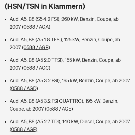
Sie haben Fragen?
(HSN/TSN in Klammern)
Hochwasser-Check: Wie gefährdet ist Ihr Haus?
Private Cyberversicherung
Rentenrechner: Wie viel Geld bekomme ich im Alter?
Audi A5, B8 (S5 4.2 FSI), 260 kW, Benzin, Coupe, ab
2007
(0588 / AGA)
Wer versichert was: Jetzt Versicherer finden
Musikinstrumentenversicherung
Audi A5, B8 (A5 1.8 TFSI), 125 kW, Benzin, Coupe, ab
Sie haben Fragen?
Zur Übersicht
2007
(0588 / AGB)
Audi A5, B8 (A5 2.0 TFSI), 155 kW, Benzin, Coupe, ab
Tools
2007
(0588 / AGC)
Audi A5, B8 (A5 3.2 FSI), 195 kW, Benzin, Coupe, ab 2007
Kinderunfall-Check: Mehr Sicherheit für deine Kids
(0588 / AGD)
Audi A5, B8 (A5 3.2 FSI QUATTRO), 195 kW, Benzin,
Typklassen: So ist Ihr Auto eingestuft
Coupe, ab 2007
(0588 / AGE)
Sie haben Fragen?
Audi A5, B8 (A5 2.7 TDI), 140 kW, Diesel, Coupe, ab 2007
(0588 / AGF)