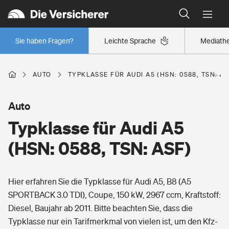
Typklassen: So ist Ihr Auto eingestuft
Wer versichert was: Jetzt Versicherer finden
Regionalklassen: So ist Ihre Region eingestuft
Sie haben Fragen?
Leichte Sprache
Mediath
Wer versichert was: Jetzt Versicherer finden
AUTO
TYPKLASSE FÜR AUDI A5 (HSN: 0588, TSN: AS
Beruf
Auto
Typklasse für Audi A5
Berufsunfähigkeitsversicherung
Wohnen
(HSN: 0588, TSN: ASF)
Erwerbsunfähigkeitsversicherung
Wohngebäudeversicherung
Hier erfahren Sie die Typklasse für Audi A5, B8 (A5
Freizeit
Grundfähigkeitsversicherung
SPORTBACK 3.0 TDI), Coupe, 150 kW, 2967 ccm, Kraftstoff:
Hausratversicherung
Diesel, Baujahr ab 2011. Bitte beachten Sie, dass die
Arbeitsrechtsschutz
Pri­vate Haft­pflicht­
Typklasse nur ein Tarifmerkmal von vielen ist, um den Kfz-
Gesundheit
Elementarversicherung