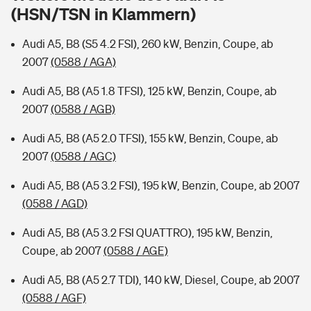
Sie haben Fragen?
(HSN/TSN in Klammern)
Hochwasser-Check: Wie gefährdet ist Ihr Haus?
Private Cyberversicherung
Rentenrechner: Wie viel Geld bekomme ich im Alter?
Audi A5, B8 (S5 4.2 FSI), 260 kW, Benzin, Coupe, ab
2007
(0588 / AGA)
Wer versichert was: Jetzt Versicherer finden
Musikinstrumentenversicherung
Audi A5, B8 (A5 1.8 TFSI), 125 kW, Benzin, Coupe, ab
Sie haben Fragen?
Zur Übersicht
2007
(0588 / AGB)
Audi A5, B8 (A5 2.0 TFSI), 155 kW, Benzin, Coupe, ab
Tools
2007
(0588 / AGC)
Audi A5, B8 (A5 3.2 FSI), 195 kW, Benzin, Coupe, ab 2007
Kinderunfall-Check: Mehr Sicherheit für deine Kids
(0588 / AGD)
Audi A5, B8 (A5 3.2 FSI QUATTRO), 195 kW, Benzin,
Typklassen: So ist Ihr Auto eingestuft
Coupe, ab 2007
(0588 / AGE)
Sie haben Fragen?
Audi A5, B8 (A5 2.7 TDI), 140 kW, Diesel, Coupe, ab 2007
(0588 / AGF)