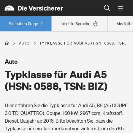
Typklassen: So ist Ihr Auto eingestuft
Wer versichert was: Jetzt Versicherer finden
Regionalklassen: So ist Ihre Region eingestuft
Sie haben Fragen?
Leichte Sprache
Mediath
Wer versichert was: Jetzt Versicherer finden
AUTO
TYPKLASSE FÜR AUDI A5 (HSN: 0588, TSN: BI
Beruf
Auto
Typklasse für Audi A5
Berufsunfähigkeitsversicherung
Wohnen
(HSN: 0588, TSN: BIZ)
Erwerbsunfähigkeitsversicherung
Wohngebäudeversicherung
Hier erfahren Sie die Typklasse für Audi A5, B8 (A5 COUPE
Freizeit
Grundfähigkeitsversicherung
3.0 TDI QUATTRO), Coupe, 160 kW, 2967 ccm, Kraftstoff:
Hausratversicherung
Diesel, Baujahr ab 2016. Bitte beachten Sie, dass die
Arbeitsrechtsschutz
Pri­vate Haft­pflicht­
Typklasse nur ein Tarifmerkmal von vielen ist, um den Kfz-
Gesundheit
Elementarversicherung