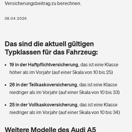
Versicherungsbeitrag zu berechnen.
Berufshaftpflichtversicherung
Rechts­schutz­ver­si­che­rung
Photovoltaik
Private Krankenversicherung
08.04.2026
Zur Übersicht
Fahrradversicherung
Wärmepumpen versichern
Zahnzusatzversicherung
Unfallversicherung
Tools
Das sind die aktuell gültigen
Glasversicherung
Dread-Disease-Versicherung
Typklassen für das Fahrzeug:
Kinderunfall­ver­si­che­rung
Rentenrechner: Wie viel Geld bekomme ich im Alter?
Vermieterrrechtsschutz
Tierkrankenversicherung
19 in der Haftpflichtversicherung
,
das ist eine Klasse
Kinderinvalidität
höher als im Vorjahr (auf einer Skala von 10 bis 25)
Wer versichert was: Jetzt Versicherer finden
Mietkautionsversicherung
Zur Übersicht
26 in der Teilkaskoversicherung
,
das ist eine Klasse
Reiseversicherung
Sie haben Fragen?
Restkreditversicherung
niedriger als im Vorjahr (auf einer Skala von 10 bis 33)
Tools
Hundehalter-Haftpflicht
25 in der Vollkaskoversicherung
,
das ist eine Klasse
Zur Übersicht
niedriger als im Vorjahr (auf einer Skala von 10 bis 34)
Pferdehalter-Haftpflicht
Wer versichert was: Jetzt Versicherer finden
Tools
Weitere Modelle des Audi A5
Handyversicherung