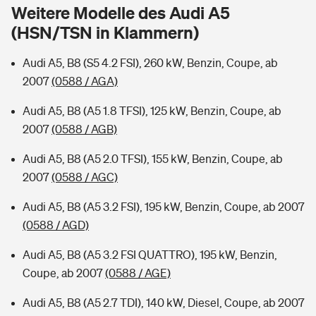
Sie haben Fragen?
Weitere Modelle des Audi A5
(HSN/TSN in Klammern)
Hochwasser-Check: Wie gefährdet ist Ihr Haus?
Private Cyberversicherung
Rentenrechner: Wie viel Geld bekomme ich im Alter?
Audi A5, B8 (S5 4.2 FSI), 260 kW, Benzin, Coupe, ab
Wer versichert was: Jetzt Versicherer finden
Musikinstrumentenversicherung
2007
(0588 / AGA)
Sie haben Fragen?
Zur Übersicht
Audi A5, B8 (A5 1.8 TFSI), 125 kW, Benzin, Coupe, ab
2007
(0588 / AGB)
Tools
Audi A5, B8 (A5 2.0 TFSI), 155 kW, Benzin, Coupe, ab
2007
(0588 / AGC)
Kinderunfall-Check: Mehr Sicherheit für deine Kids
Audi A5, B8 (A5 3.2 FSI), 195 kW, Benzin, Coupe, ab 2007
(0588 / AGD)
Typklassen: So ist Ihr Auto eingestuft
Audi A5, B8 (A5 3.2 FSI QUATTRO), 195 kW, Benzin,
Coupe, ab 2007
(0588 / AGE)
Sie haben Fragen?
Audi A5, B8 (A5 2.7 TDI), 140 kW, Diesel, Coupe, ab 2007