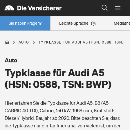
Typklassen: So ist Ihr Auto eingestuft
Wer versichert was: Jetzt Versicherer finden
Regionalklassen: So ist Ihre Region eingestuft
Sie haben Fragen?
Leichte Sprache
Mediath
Wer versichert was: Jetzt Versicherer finden
AUTO
TYPKLASSE FÜR AUDI A5 (HSN: 0588, TSN: B
Beruf
Auto
Typklasse für Audi A5
Berufsunfähigkeitsversicherung
Wohnen
(HSN: 0588, TSN: BWP)
Erwerbsunfähigkeitsversicherung
Wohngebäudeversicherung
Hier erfahren Sie die Typklasse für Audi A5, B8 (A5
Freizeit
Grundfähigkeitsversicherung
CABRIO 40 TDI), Cabrio, 150 kW, 1968 ccm, Kraftstoff:
Hausratversicherung
Diesel/Hybrid, Baujahr ab 2020. Bitte beachten Sie, dass
Arbeitsrechtsschutz
Pri­vate Haft­pflicht­
die Typklasse nur ein Tarifmerkmal von vielen ist, um den
Gesundheit
Elementarversicherung