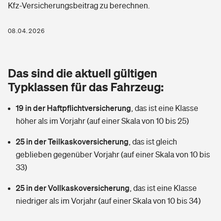
Kfz-Versicherungsbeitrag zu berechnen.
Berufshaftpflichtversicherung
Rechts­schutz­ver­si­che­rung
Photovoltaik
Private Krankenversicherung
08.04.2026
Zur Übersicht
Fahrradversicherung
Wärmepumpen versichern
Zahnzusatzversicherung
Unfallversicherung
Tools
Das sind die aktuell gültigen
Glasversicherung
Dread-Disease-Versicherung
Typklassen für das Fahrzeug:
Kinderunfall­ver­si­che­rung
Rentenrechner: Wie viel Geld bekomme ich im Alter?
Vermieterrrechtsschutz
Tierkrankenversicherung
19 in der Haftpflichtversicherung
,
das ist eine Klasse
Kinderinvalidität
höher als im Vorjahr (auf einer Skala von 10 bis 25)
Wer versichert was: Jetzt Versicherer finden
Mietkautionsversicherung
Zur Übersicht
25 in der Teilkaskoversicherung
,
das ist gleich
Reiseversicherung
Sie haben Fragen?
Restkreditversicherung
geblieben gegenüber Vorjahr (auf einer Skala von 10 bis
Tools
33)
Hundehalter-Haftpflicht
Zur Übersicht
25 in der Vollkaskoversicherung
,
das ist eine Klasse
Pferdehalter-Haftpflicht
Wer versichert was: Jetzt Versicherer finden
niedriger als im Vorjahr (auf einer Skala von 10 bis 34)
Tools
Handyversicherung